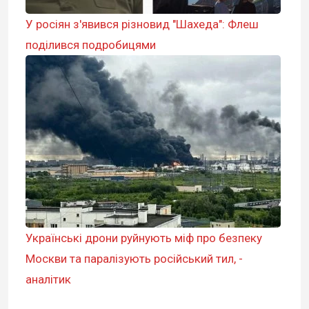
У росіян з'явився різновид "Шахеда": Флеш
поділився подробицями
Українські дрони руйнують міф про безпеку
Москви та паралізують російський тил, -
аналітик