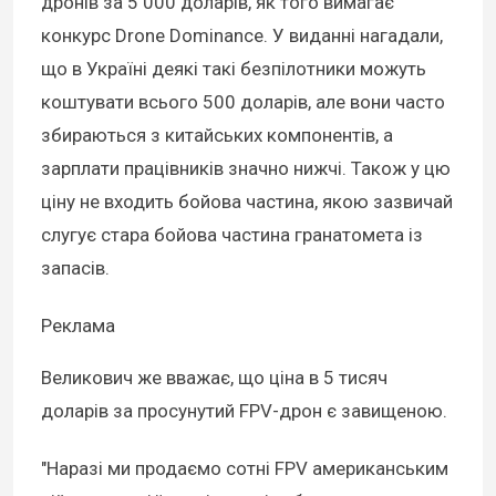
дронів за 5 000 доларів, як того вимагає
конкурс Drone Dominance. У виданні нагадали,
що в Україні деякі такі безпілотники можуть
коштувати всього 500 доларів, але вони часто
збираються з китайських компонентів, а
зарплати працівників значно нижчі. Також у цю
ціну не входить бойова частина, якою зазвичай
слугує стара бойова частина гранатомета із
запасів.
Реклама
Великович же вважає, що ціна в 5 тисяч
доларів за просунутий FPV-дрон є завищеною.
"Наразі ми продаємо сотні FPV американським