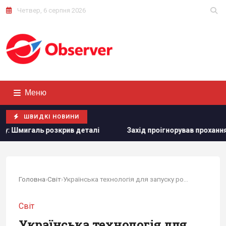
Четвер, 6 серпня 2026
Меню
ШВИДКІ НОВИНИ
Захід проігнорував прохання Києва про термінові поставки
Головна
›
Світ
›
Українська технологія для запуску роїв дронів...
Світ
Українська технологія для