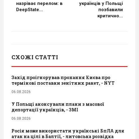
назріває перелом: в
українців у Польщі
DeepState...
позбавили
критично...
СХОЖІ СТАТТІ
Захід проігнорував прохання Києва про
термінові поставки зенітних ракет, - NYT
06.08.2026
У Польщі анонсували плани з масової
депортації українців, - ЗМІ
06.08.2026
Росія може використати українські БпЛА для
атак на цілі в Балтії, - литовська розвідка