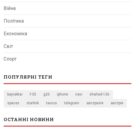
Війна
Політика
Економіка
Світ
Спорт
ПОПУЛЯРНІ ТЕГИ
bayraktar
f-35
g20
iphone
navi
shahed-136
spacex
starlink
taurus
telegram
австралія
австрія
ОСТАННІ НОВИНИ