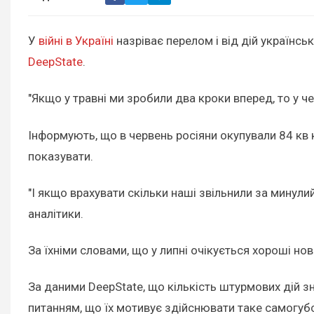
У
війні в Україні
назріває перелом і від дій українс
DeepState
.
"Якщо у травні ми зробили два кроки вперед, то у че
Інформують, що в червень росіяни окупували 84 кв 
показувати.
"І якщо врахувати скільки наші звільнили за минули
аналітики.
За їхніми словами, що у липні очікується хороші нов
За даними DeepState, що кількість штурмових дій з
питанням, що їх мотивує здійснювати таке самогуб