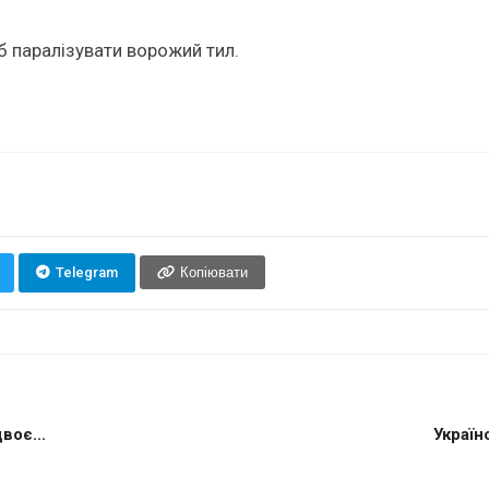
б паралізувати ворожий тил.
Telegram
Копіювати
воє...
Україн