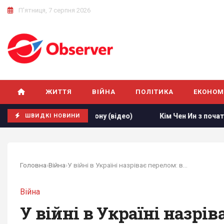
П'ятниця, 7 серпня 2026
ЖИТТЯ
ВІЙНА
ПОЛІТИКА
ЕКОНОМ
м від кордону (відео)
Кім Чен Ин з початку війни в Украї
ШВИДКІ НОВИНИ
Головна
›
Війна
›
У війні в Україні назріває перелом: в...
Війна
У війні в Україні назрі