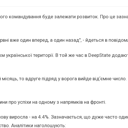
ького командування буде залежати розвиток. Про це заз
рвні вже один вперед, а один назад", - йдеться в повідом
км української території. В той же час в DeepState дода
й місяць, то вдруге підряд у ворога вийде відʼємне число
ини про успіхи на одному з напрямків на фронті.
нову виросла - на 4.4%. Зазначається, що дуже часто оди
ство. Аналітики наголошують: