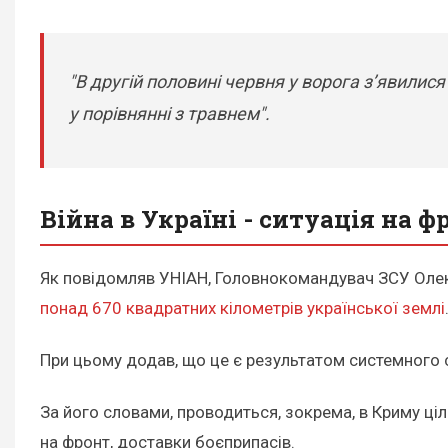
"В другій половині червня у ворога зʼявили
у порівнянні з травнем".
Війна в Україні - ситуація на ф
Як повідомляв УНІАН, Головнокомандувач ЗСУ Олек
понад 670 квадратних кілометрів української землі
При цьому додав, що це є результатом системного ст
За його словами, проводиться, зокрема, в Криму ці
на фронт, доставки боєприпасів.