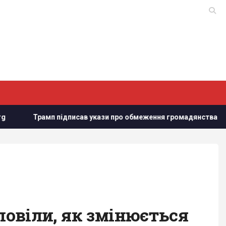
ідписав укази про обмеження громадянства за правом народж
зповіли, як змінюється