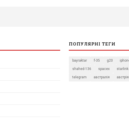
ПОПУЛЯРНІ ТЕГИ
bayraktar
f-35
g20
iphon
shahed-136
spacex
starlink
telegram
австралія
австрія