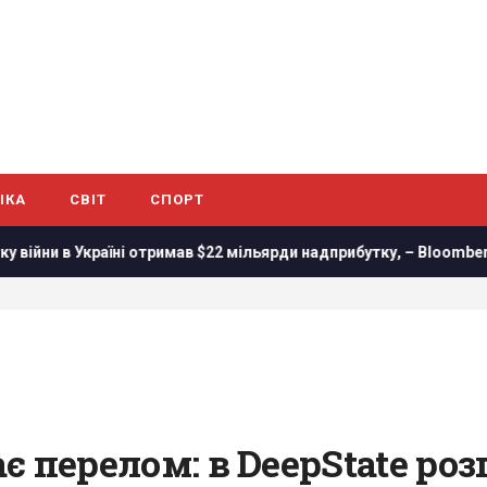
ІКА
СВІТ
СПОРТ
ні отримав $22 мільярди надприбутку, – Bloomberg
Трамп п
ває перелом: в DeepState ро