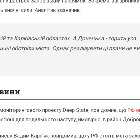
ж лишається Запорізький напрямок. Зокрема, загарбники
 значні сили. Аналітик зазначив:
й та Харківській областях. А Донецька - горить уся. 
ичні обстріли міста. Однак реалізувати ці плани не 
овини
 моніторингового проекту Deep State, повідомив, що
РФ о
егіоні для подальшого наступу, ймовірно, в район Добро
ськ Вадим Карпʼяк повідомив, що у РФ стоїть мета захоп