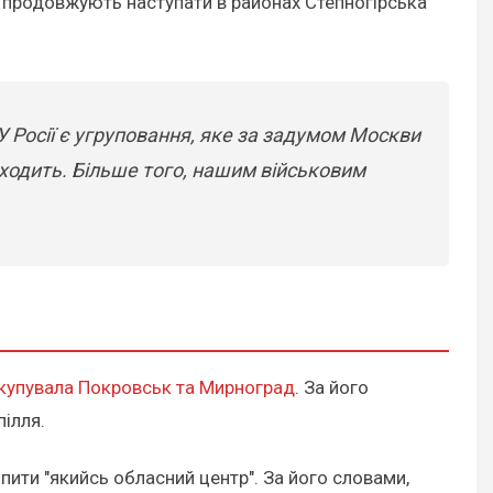
 продовжують наступати в районах Степногірська
У Росії є угруповання, яке за задумом Москви
виходить. Більше того, нашим військовим
купувала Покровськ та Мирноград
. За його
пілля.
ити "якийсь обласний центр". За його словами,