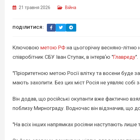
21 травня 2026
Війна
ПОДІЛИТИСЯ:
Ключовою
метою РФ
на цьогорічну весняно-літню 
співробітник СБУ Іван Ступак, в інтервʼю "
Главреду
".
"Пріоритетною метою Росії влітку та восени буде зах
мають захопити. Без цих міст Росія не уявляє собі за
Він додав, що російські окупанти вже фактично взя
поблизу Мирнограду. Водночас він відзначив, що до
"На всіх інших напрямках росіяни наступають лише 