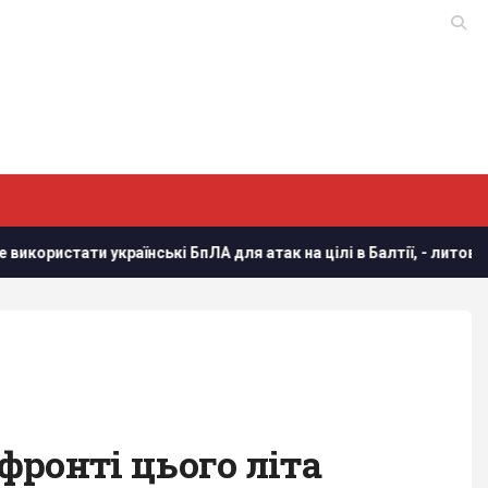
ати українські БпЛА для атак на цілі в Балтії, - литовська розв
фронті цього літа