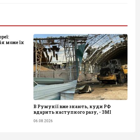
реї:
ія може їх
В Румунії вже знають, куди РФ
вдарить наступного разу, - ЗМІ
06.08.2026