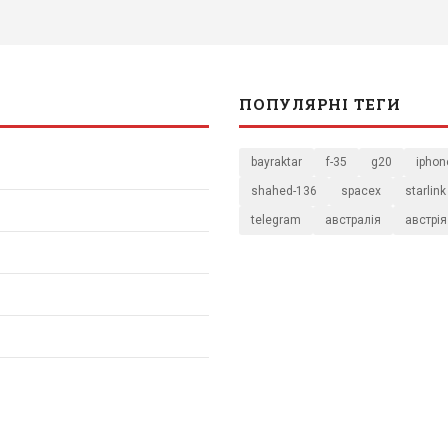
ПОПУЛЯРНІ ТЕГИ
bayraktar
f-35
g20
iphon
shahed-136
spacex
starlink
telegram
австралія
австрія