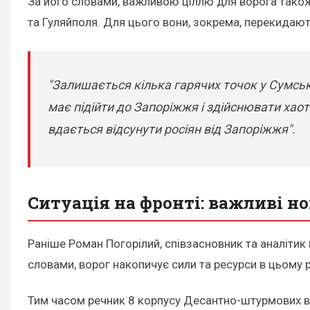
За його словами, важливою ціллю для ворога тако
та Гуляйполя. Для цього вони, зокрема, перекидають
"Залишається кілька гарячих точок у Сумські
має підійти до Запоріжжя і здійснювати хаот
вдається відсунути росіян від Запоріжжя".
Ситуація на фронті: важливі н
Раніше Роман Погорілий, співзасновник та аналітик
словами, ворог накопичує сили та ресурси в цьому р
Тим часом речник 8 корпусу Десантно-штурмових вій