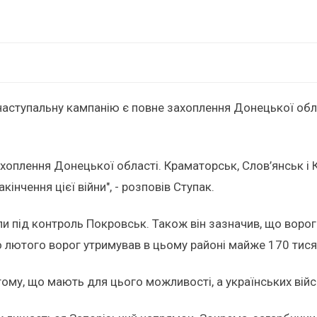
наступальну кампанію є повне захоплення Донецької обла
оплення Донецької області. Краматорськ, Слов’янськ і Кос
кінчення цієї війни", - розповів Ступак.
ли під контроль Покровськ. Також він зазначив, що воро
 лютого ворог утримував в цьому районі майже 170 тисяч
тому, що мають для цього можливості, а українських вій