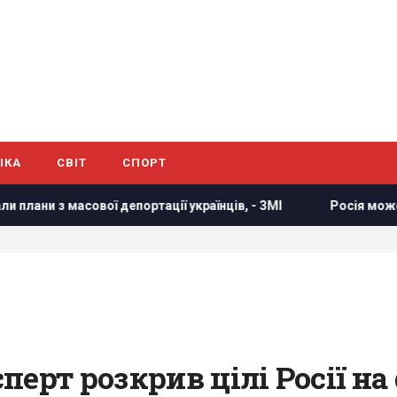
ІКА
СВІТ
СПОРТ
 масової депортації українців, - ЗМІ
Росія може використ
ерт розкрив цілі Росії на 