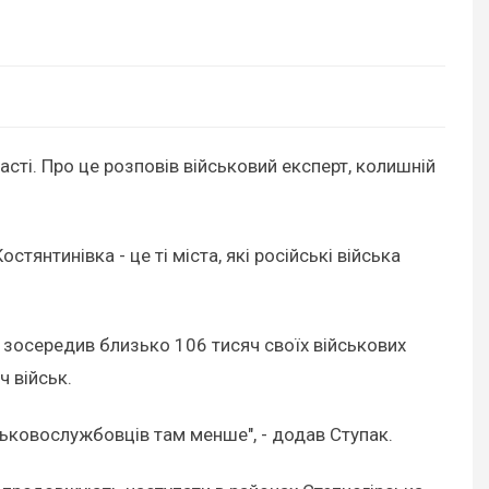
сті. Про це розповів військовий експерт, колишній
тянтинівка - це ті міста, які російські війська
г зосередив близько 106 тисяч своїх військових
 військ.
ськовослужбовців там менше", - додав Ступак.