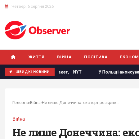
Четвер, 6 серпня 2026
ЖИТТЯ
ВІЙНА
ПОЛІТИКА
ЕКОНОМ
ставки зенітних ракет, - NYT
У Польщі анонсували плани з
ШВИДКІ НОВИНИ
Головна
›
Війна
›
Не лише Донеччина: експерт розкрив цілі Росії...
Війна
Не лише Донеччина: експ