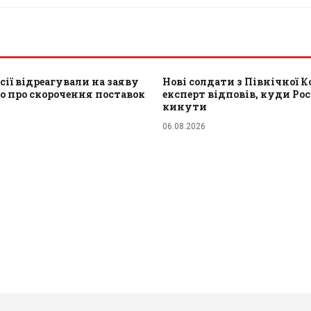
сії відреагували на заяву
Нові солдати з Північної Ко
о про скорочення поставок
експерт відповів, куди Рос
кинути
06.08.2026