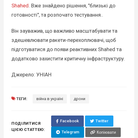
Shahed
. Вже знайдено рішення, "близькі до
готовності", та розпочато тестування..
Він зауважив, що важливо масштабувати та
здешевлювати ракети-перехоплювачі, щоб
підготуватися до появи реактивних Shahed та
додатково захистити критичну інфраструктуру.
Джерело: УНІАН
ТЕГИ:
війна в україні
дрони
Facebook
Twitter
ПОДІЛИТИСЯ
ЦІЄЮ СТАТТЕЮ:
Telegram
Копіювати