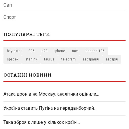
Світ
Спорт
ПОПУЛЯРНІ ТЕГИ
bayraktar
f-35
g20
iphone
navi
shahed-136
spacex
starlink
taurus
telegram
австралія
австрія
ОСТАННІ НОВИНИ
Атака дронів на Москву: аналітики оцінили...
Україна ставить Путіна на передвиборчий...
Така зброя є лише у кількох країн:...