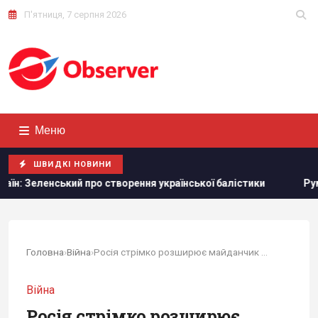
П'ятниця, 7 серпня 2026
Меню
ШВИДКІ НОВИНИ
ький про створення української балістики
Румунія змінює
Головна
›
Війна
›
Росія стрімко розширює майданчик для запуску...
Війна
Росія стрімко розширює