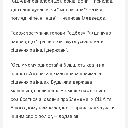
"США виповнилося 250 років. Вони – приклад
для наслідування чи "імперія зла"? На мій
погляд, ні те, ні інше", – написав Медведєв.
Також заступник голови Радбезу РФ цинічно
заявив, що "країни не можуть ухвалювати
рішення за інші держави".
"Ось у чому одностайні більшість країн на
планеті: Америка не має права приймати
рішення за інших. Будь-яка держава – і
маленька, і величезна – зможе самостійно
розібратися зі своїми проблемами. У США та
Білого дому немає жодного права нав’язувати
іншим свою волю", – додав він.