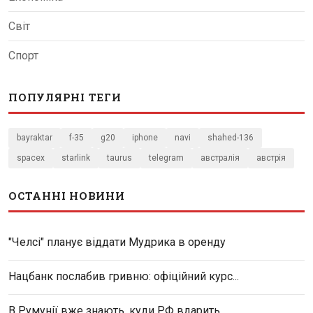
Світ
Спорт
ПОПУЛЯРНІ ТЕГИ
bayraktar
f-35
g20
iphone
navi
shahed-136
spacex
starlink
taurus
telegram
австралія
австрія
ОСТАННІ НОВИНИ
"Челсі" планує віддати Мудрика в оренду
Нацбанк послабив гривню: офіційний курс...
В Румунії вже знають, куди РФ вдарить...