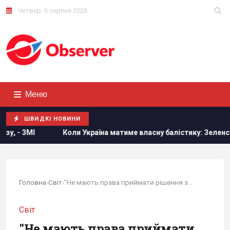
Четвер, 6 серпня 2026
Меню
ШВИДКІ НОВИНИ
Коли Україна матиме власну балістику: Зеленський розкрив т
Головна
›
Світ
›
"Не мають права приймати рішення за інших":...
Світ
"Не мають права приймати