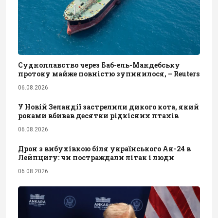
Судноплавство через Баб-ель-Мандебську
протоку майже повністю зупинилося, – Reuters
06.08.2026
У Новій Зеландії застрелили дикого кота, який
роками вбивав десятки рідкісних птахів
06.08.2026
Дрон з вибухівкою біля українського Ан-24 в
Лейпцигу: чи постраждали літак і люди
06.08.2026