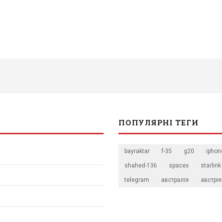
ПОПУЛЯРНІ ТЕГИ
bayraktar
f-35
g20
iphon
shahed-136
spacex
starlink
telegram
австралія
австрія