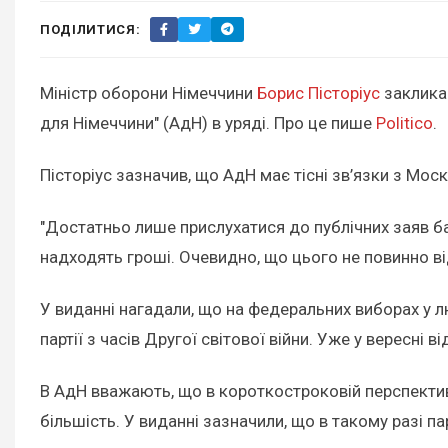
ПОДІЛИТИСЯ:
Міністр оборони Німеччини
Борис Пісторіус
закликав
для Німеччини" (АдН) в уряді. Про це пише
Politico
.
Пісторіус зазначив, що АдН має тісні зв’язки з М
"Достатньо лише прислухатися до публічних заяв бага
надходять гроші. Очевидно, що цього не повинно від
У виданні нагадали, що на федеральних виборах у л
партії з часів Другої світової війни. Уже у вересні
В АдН вважають, що в короткостроковій перспективі
більшість. У виданні зазначили, що в такому разі п