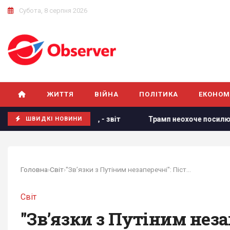
Субота, 8 серпня 2026
ЖИТТЯ
ВІЙНА
ПОЛІТИКА
ЕКОНОМ
стичних ракет, - звіт
Трамп неохоче посилює тиск на РФ,
ШВИДКІ НОВИНИ
Головна
›
Світ
›
"Зв’язки з Путіним незаперечні": Пісторіус...
Світ
"Зв’язки з Путіним нез