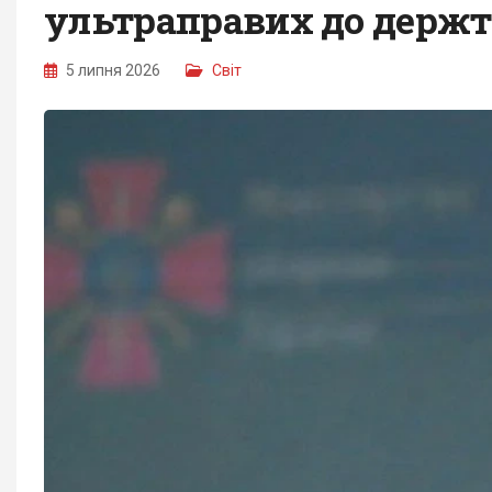
ультраправих до держ
5 липня 2026
Світ