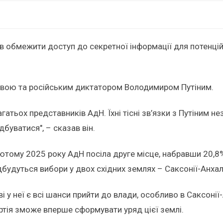
 обмежити доступ до секретної інформації для потенційни
осквою та російським диктатором Володимиром Путіним.
тьох представників АдН. Їхні тісні зв’язки з Путіним нез
буватися", – сказав він.
ютому 2025 року АдН посіла друге місце, набравши 20,8
 відбудуться вибори у двох східних землях – Саксонії-Анх
 у неї є всі шанси прийти до влади, особливо в Саксоні
артія зможе вперше сформувати уряд цієї землі.