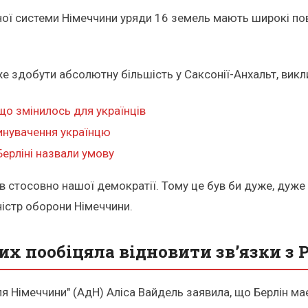
ної системи Німеччини уряди 16 земель мають широкі п
же здобути абсолютну більшість у Саксонії-Анхальт, вик
що змінилось для українців
винувачення українцю
ерліні назвали умову
в стосовно нашої демократії. Тому це був би дуже, дуже 
ністр оборони Німеччини.
х пообіцяла відновити зв’язки з 
ля Німеччини" (АдН) Аліса Вайдель заявила, що Берлін ма