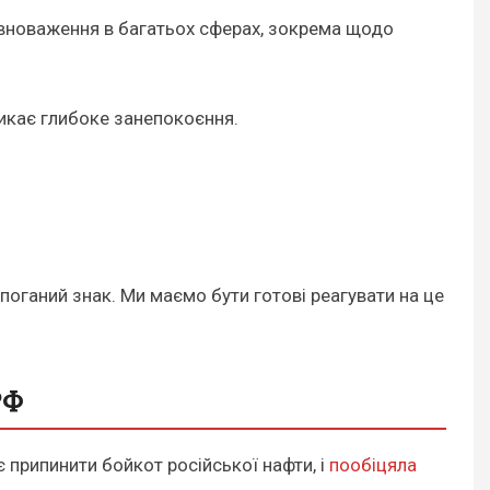
овноваження в багатьох сферах, зокрема щодо
ликає глибоке занепокоєння.
поганий знак. Ми маємо бути готові реагувати на це
РФ
є припинити бойкот російської нафти, і
пообіцяла