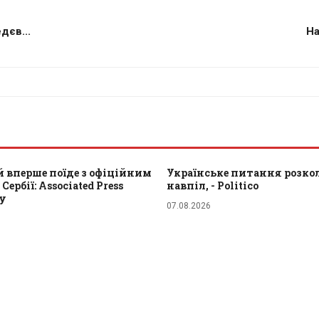
дєв...
На
 вперше поїде з офіційним
Українське питання розкол
Сербії: Associated Press
навпіл, - Politico
ту
07.08.2026