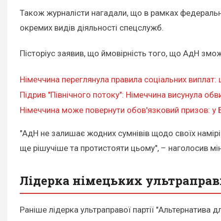
Також журналісти нагадали, що в рамках федераль
окремих видів діяльності спецслужб.
Пісторіус заявив, що ймовірність того, що АдН змо
Німеччина переглянула правила соціальних виплат: 
Підрив "Північного потоку": Німеччина висунула об
Німеччина може повернути обов'язковий призов: у Б
"АдН не залишає жодних сумнівів щодо своїх намірі
ще рішучіше та протистояти цьому", – наголосив мі
Лідерка німецьких ультраправи
Раніше лідерка ультраправої партії "Альтернатива д