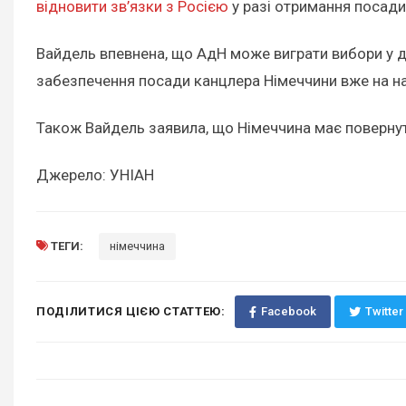
відновити зв’язки з Росією
у разі отримання посади
Вайдель впевнена, що АдН може виграти вибори у 
забезпечення посади канцлера Німеччини вже на на
Також Вайдель заявила, що Німеччина має повернути
Джерело: УНІАН
ТЕГИ:
німеччина
ПОДІЛИТИСЯ ЦІЄЮ СТАТТЕЮ:
Facebook
Twitter