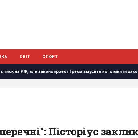
ІКА
СВІТ
СПОРТ
 але законопроект Грема змусить його вжити заходів, - WSJ
аперечні": Пісторіус закл