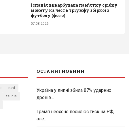
Іспанія викарбувала пам'ятну срібну
монету на честь тріумфу збірної з
футболу (фото)
07.08.2026
ОСТАННІ НОВИНИ
e
navi
Україна у липні збила 87% ударних
taurus
дронів...
Трамп неохоче посилює тиск на РФ,
але...