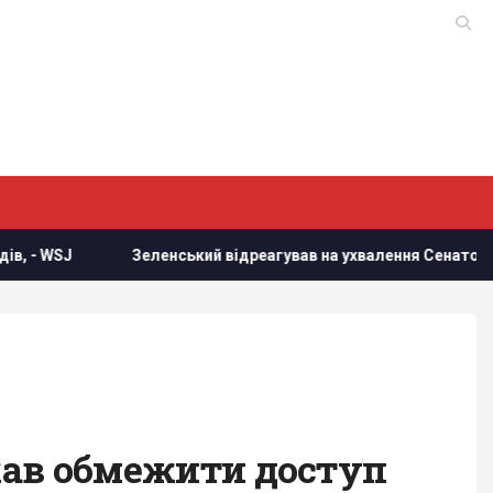
Зеленський відреагував на ухвалення Сенатом США законо
икав обмежити доступ