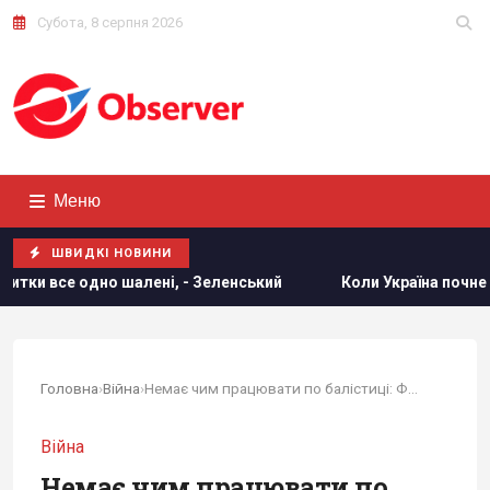
Субота, 8 серпня 2026
Меню
ШВИДКІ НОВИНИ
ені, - Зеленський
Коли Україна почне виробництво ракет P
Головна
›
Війна
›
Немає чим працювати по балістиці: Флеш...
Війна
Немає чим працювати по