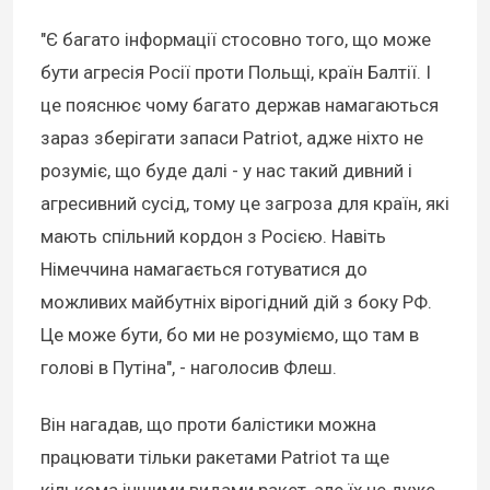
"Є багато інформації стосовно того, що може
бути агресія Росії проти Польщі, країн Балтії. І
це пояснює чому багато держав намагаються
зараз зберігати запаси Patriot, адже ніхто не
розуміє, що буде далі - у нас такий дивний і
агресивний сусід, тому це загроза для країн, які
мають спільний кордон з Росією. Навіть
Німеччина намагається готуватися до
можливих майбутніх вірогідний дій з боку РФ.
Це може бути, бо ми не розуміємо, що там в
голові в Путіна", - наголосив Флеш.
Він нагадав, що проти балістики можна
працювати тільки ракетами Patriot та ще
кількома іншими видами ракет, але їх не дуже