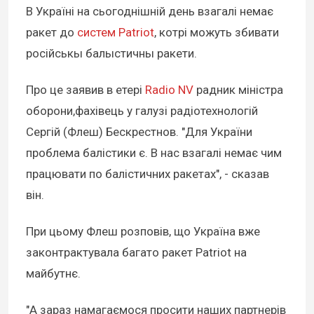
В Україні на сьогоднішній день взагалі немає
ракет до
систем Patriot
, котрі можуть збивати
російськы балыстичны ракети.
Про це заявив в етері
Radio NV
радник міністра
оборони,фахівець у галузі радіотехнологій
Сергій (Флеш) Бескрестнов. "Для України
проблема балістики є. В нас взагалі немає чим
працювати по балістичних ракетах", - сказав
він.
При цьому Флеш розповів, що Україна вже
законтрактувала багато ракет Patriot на
майбутнє.
"А зараз намагаємося просити наших партнерів