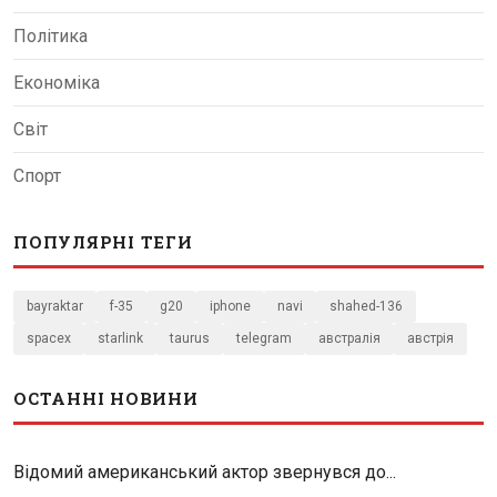
Політика
Економіка
Світ
Спорт
ПОПУЛЯРНІ ТЕГИ
bayraktar
f-35
g20
iphone
navi
shahed-136
spacex
starlink
taurus
telegram
австралія
австрія
ОСТАННІ НОВИНИ
Відомий американський актор звернувся до...