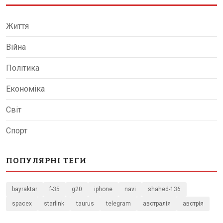
Життя
Війна
Політика
Економіка
Світ
Спорт
ПОПУЛЯРНІ ТЕГИ
bayraktar
f-35
g20
iphone
navi
shahed-136
spacex
starlink
taurus
telegram
австралія
австрія