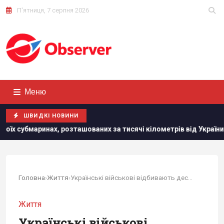
П'ятниця, 7 серпня 2026
Меню
ШВИДКІ НОВИНИ
их за тисячі кілометрів від України
РЕБ не замінить "Пе
Головна
›
Життя
›
Українські військові відбивають десятки...
Життя
Українські військові