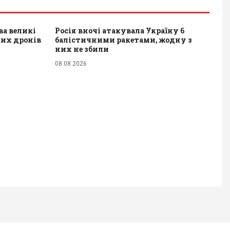
ва великі
Росія вночі атакувала Україну 6
ких дронів
балістичними ракетами, жодну з
них не збили
08.08.2026