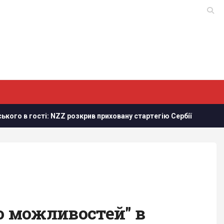
Z розкрив приховану стартегію Сербії
Зеленський: Украї
но можливостей" в