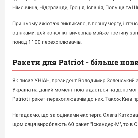
Німеччина, Нідерланди, Греція, Іспанія, Польща та Ш
При цьому ажіотаж викликало, в першу чергу, інтен
оцінками, цей конфлікт вичерпав майже третину запа
понад 1100 перехоплювачів.
Ракети для Patriot - більше нов
Як писав УНІАН, президент Володимир Зеленський 
Україна на даний момент покладається на допомогу 
Patriot і ракет-перехоплювачів до них. Також Київ
Нагадаємо, що за оцінками експерта Олега Каткова
щомісяця виробляють 60 ракет "Іскандер-М", то в С