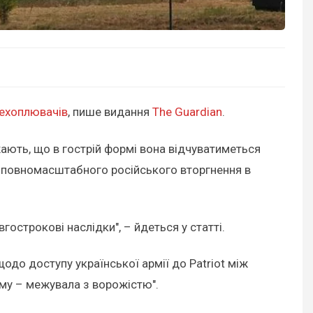
рехоплювачів
, пише видання
The Guardian
.
ають, що в гострій формі вона відчуватиметься
 повномасштабного російського вторгнення в
острокові наслідки", – йдеться у статті.
одо доступу української армії до Patriot між
ому – межувала з ворожістю".