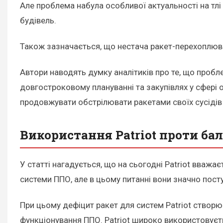
Але проблема набула особливої актуальності на тлі 
будівель.
Також зазначається, що нестача ракет-перехоплювач
Автори наводять думку аналітиків про те, що пробл
довгостроковому плануванні та закупівлях у сфері 
продовжувати обстрілювати ракетами своїх сусідів 
Використання Patriot проти ба
У статті нагадується, що на сьогодні Patriot вважа
системи ППО, але в цьому питанні вони значно пос
При цьому дефіцит ракет для систем Patriot створює 
функціонування ППО. Patriot широко використовуєт