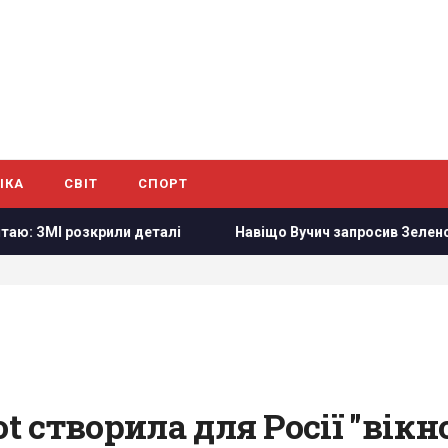
ІКА
СВІТ
СПОРТ
ли деталі
Навіщо Вучич запросив Зеленського в гості: NZ
ot створила для Росії "вік