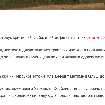
истовує критичний глобальний дефіцит зенітних
ракет-пе
 нестача відчуватиметься тривалий час. Аналітики вваж
о збільшення виробництва почали вживати одразу після
.
 країни Перської затоки. Але дефіцит матиме й більш довг
 тактику у війні з Україною. Особливо на тлі суперечок щ
України в кращому випадку була половинчастою, а в гірш