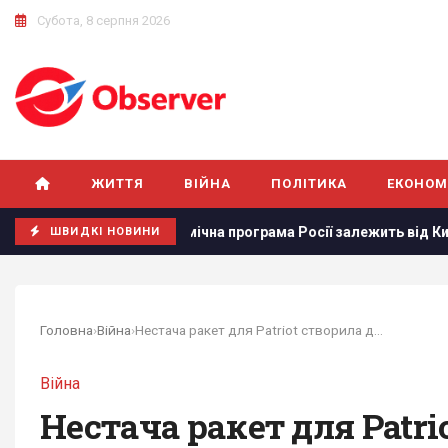
Субота, 8 серпня 2026
ЖИТТЯ
ВІЙНА
ПОЛІТИКА
ЕКОНОМ
Космічна програма Росії залежить від Китаю: ЗМІ розкри
ШВИДКІ НОВИНИ
Головна
›
Війна
›
Нестача ракет для Patriot створила для Росії...
Війна
Нестача ракет для Patri