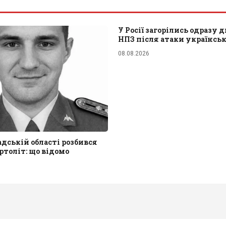
У Росії загорілись одразу д
НПЗ після атаки українсь
08.08.2026
адській області розбився
ртоліт: що відомо