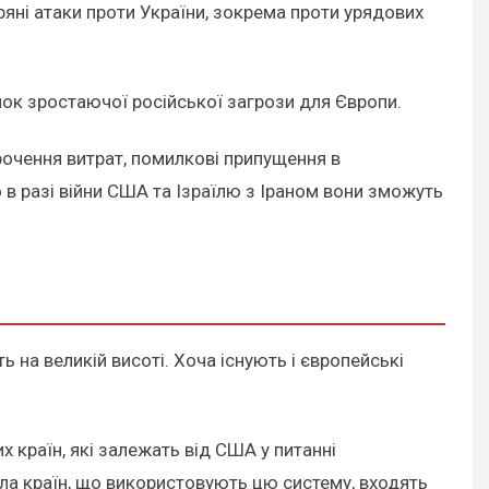
ряні атаки проти України, зокрема проти урядових
нок зростаючої російської загрози для Європи.
рочення витрат, помилкові припущення в
 в разі війни США та Ізраїлю з Іраном вони зможуть
ь на великій висоті. Хоча існують і європейські
х країн, які залежать від США у питанні
ла країн, що використовують цю систему, входять