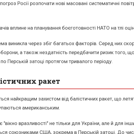
погроз Росії розпочати нові масовані систематичні повіт
ів вплине на планування боєготовності НАТО на тлі оці
ема виникла через збіг багатьох факторів. Серед них ско
оборони, а також нездатність передбачити ризик того, що
по Перській затоці протягом тривалого періоду.
лістичних ракет
ється найкращим захистом від балістичних ракет, що летят
тупаються американським.
"вікно вразливості" не тільки для України, але й для інши
ься союзниками США, зокрема в Перській затоці. До чис