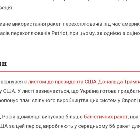
веція.
сивне використання ракет-перехоплювачів під час америка
сів перехоплювачів Patriot, при цьому, за однією з оцін
ин
звернувся з
листом до президента США Дональда Трамп
США. У листі зазначається, що Україна готова придбати 
 пропонує план спільного виробництва цих систем у Європ
, Росія щомісяця випускає більше
балістичних ракет
, ні
ША за цей період виробляють у середньому 56 ракет для 