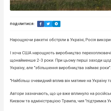
ПОДІЛИТИСЯ:
Нарощуючи ракетні обстріли в Україні, Росія викор
І хоча США нарощують виробництво перехоплювачів,
щонайменше 2-3 роки. При цьому перші заходи щод
Україну, але "збільшення виробництва займає роки"
"Найбільш очевидний вплив він матиме на Україну та
Автори зазначають, що це вже вплинуло на російську
Києвом та адміністрацією Трампа, чия "підтримка 