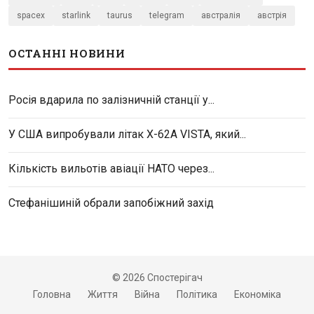
spacex
starlink
taurus
telegram
австралія
австрія
ОСТАННІ НОВИНИ
Росія вдарила по залізничній станції у...
У США випробували літак X-62A VISTA, який...
Кількість вильотів авіації НАТО через...
Стефанішиній обрали запобіжний захід
© 2026 Спостерігач
Головна
Життя
Війна
Політика
Економіка