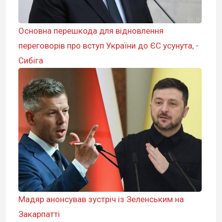
Основна перешкода для відновлення
переговорів про вступ України до ЄС усунута, -
Сибіга
Мадяр анонсував зустріч із Зеленським на
Закарпатті