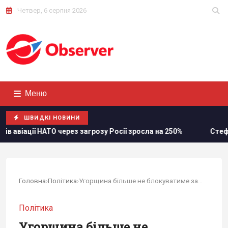
Четвер, 6 серпня 2026
Меню
ШВИДКІ НОВИНИ
агрозу Росії зросла на 250%
Стефанішиній обрали запобі
Головна
›
Політика
›
Угорщина більше не блокуватиме заявку України...
Політика
Угорщина більше не