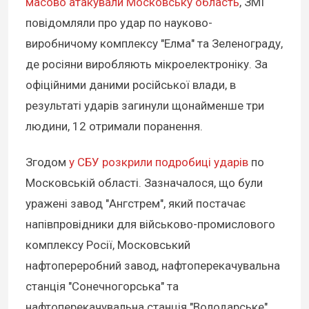
масово атакували Московську область
, ЗМІ
повідомляли про удар по науково-
виробничому комплексу "Елма" та Зеленограду,
де росіяни виробляють мікроелектроніку. За
офіційними даними російської влади, в
результаті ударів загинули щонайменше три
людини, 12 отримали поранення.
Згодом
у СБУ розкрили подробиці ударів
по
Московській області. Зазначалося, що були
уражені завод "Ангстрем", який постачає
напівпровідники для військово-промислового
комплексу Росії, Московський
нафтопереробний завод, нафтоперекачувальна
станція "Сонечногорська" та
нафтоперекачувальна станція "Володарське".