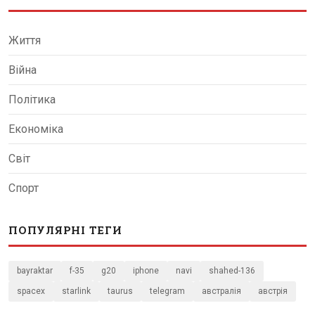
Життя
Війна
Політика
Економіка
Світ
Спорт
ПОПУЛЯРНІ ТЕГИ
bayraktar
f-35
g20
iphone
navi
shahed-136
spacex
starlink
taurus
telegram
австралія
австрія