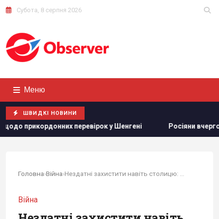
Субота, 8 серпня 2026
Меню
ШВИДКІ НОВИНИ
рок у Шенгені
Росіяни вчергове атакували Київ: виникли 
Головна
›
Війна
›
Нездатні захистити навіть столицю: в ISW...
Війна
Нездатні захистити навіть