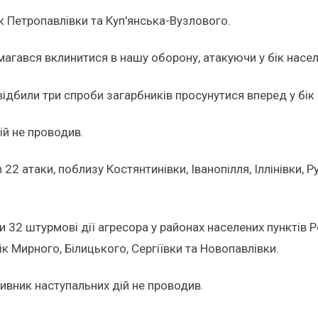
ік Петропавлівки та Куп'янська-Вузлового.
агався вклинитися в нашу оборону, атакуючи у бік насел
дбили три спроби загарбників просунутися вперед у бік 
й не проводив.
2 атаки, поблизу Костянтинівки, Іванопілля, Іллінівки, Р
32 штурмові дії агресора у районах населених пунктів 
ік Мирного, Білицького, Сергіївки та Новопавлівки.
вник наступальних дій не проводив.