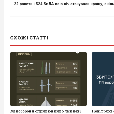
22 ракети і 524 БпЛА всю ніч атакували країну, скіл
СХОЖІ СТАТТІ
Міноборони оприлюднило липневі
Повітряні с