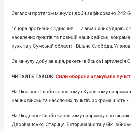
Загалом протягом минулої доби зафіксовано 242 б
"Учора противник здійснив 112 авіаційних ударів, 
населених пунктів та позицій наших військ, зокрема
пунктів у Сумській області - Вільна Слобода, Уланове
За минулу добу авіація, ракетні війська і артилері
ЧИТАЙТЕ ТАКОЖ:
Сили оборони атакували пункт
На Північно-Слобожанському і Курському напрямках 
наших військ та населених пунктів, зокрема шість -
На Південно-Слобожанському напрямку противник 13 
Дворічанське, Стариця, Ветеринарне та у бік Ізбиць