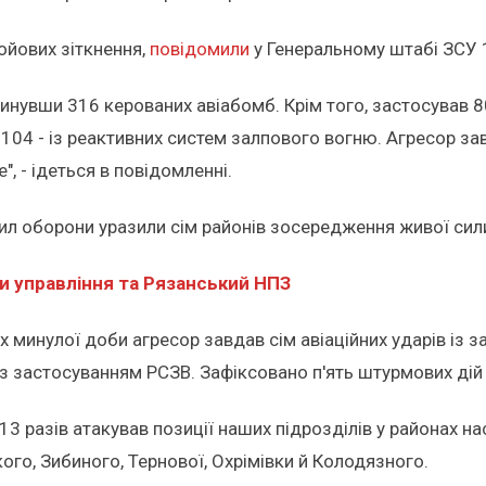
ойових зіткнення,
повідомили
у Генеральному штабі ЗСУ 
скинувши 316 керованих авіабомб. Крім того, застосував 
 104 - із реактивних систем залпового вогню. Агресор за
", - ідеться в повідомленні.
я Сил оборони уразили сім районів зосередження живої си
и управління та Рязанський НПЗ
минулої доби агресор завдав сім авіаційних ударів із за
 із застосуванням РСЗВ. Зафіксовано п'ять штурмових дій
разів атакував позиції наших підрозділів у районах нас
кого, Зибиного, Тернової, Охрімівки й Колодязного.