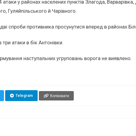
 атаки у районах населених пунктів Злагода, Варварівка,
го, Гуляйпільського й Чарівного.
ві спроби противника просунутися вперед в районах Біло
три атаки в бік Антонівки.
рмування наступальних угруповань ворога не виявлено.
Telegram
Копіювати