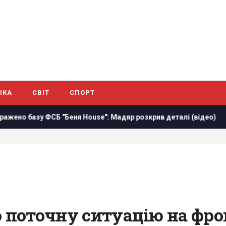
ІКА
СВІТ
СПОРТ
еня House": Мадяр розкрив деталі (відео)
Росіяни масов
 поточну ситуацію на фрон