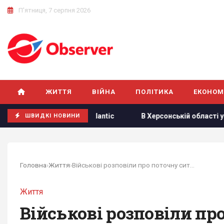
П'ятниця, 7 серпня 2026
ЖИТТЯ
ВІЙНА
ПОЛІТИКА
ЕКОНОМ
 The Atlantic
В Херсонській області уражено базу ФСБ "Б
ШВИДКІ НОВИНИ
Головна
›
Життя
›
Військові розповіли про поточну ситуацію на...
Життя
Військові розповіли про