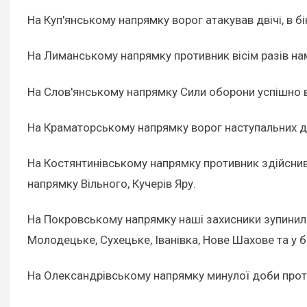
На Куп'янському напрямку ворог атакував двічі, в б
На Лиманському напрямку противник вісім разів нам
На Слов'янському напрямку Сили оборони успішно ві
На Краматорському напрямку ворог наступальних ді
На Костянтинівському напрямку противник здійснив 2
напрямку Вільного, Кучерів Яру.
На Покровському напрямку наші захисники зупинили 
Молодецьке, Сухецьке, Іванівка, Нове Шахове та у б
На Олександрівському напрямку минулої доби проти