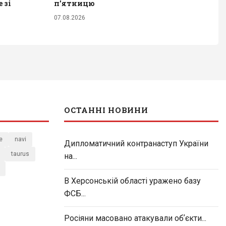
 зі
п'ятницю
07.08.2026
ОСТАННІ НОВИНИ
e
navi
Дипломатичний контранаступ України
taurus
на...
В Херсонській області уражено базу
ФСБ...
Росіяни масовано атакували обʼєкти...