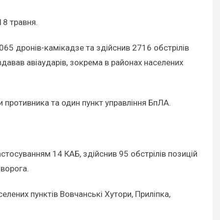
18 травня.
8065 дронів-камікадзе та здійснив 2716 обстрілів
вдавав авіаударів, зокрема в районах населених
ли противника та один пункт управління БпЛА.
стосуванням 14 КАБ, здійснив 95 обстрілів позицій
 ворога.
елених пунктів Вовчанські Хутори, Приліпка,