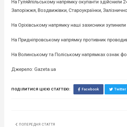
На Гуляйпільському напрямку окупанти здійснили 24
Запоріжжя, Воздвижівки, Староукраїнки, Залізнично
На Оріхівському напрямку наші захисники зупинили д
На Придніпровському напрямку противник проводив 
На Волинському та Поліському напрямках ознак фо
Джерело: Gazeta.ua
ПОДІЛИТИСЯ ЦІЄЮ СТАТТЕЮ:
Facebook
Twitter
ПОПЕРЕДНЯ СТАТТЯ