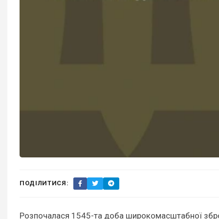
ПОДІЛИТИСЯ:
Розпочалася 1545-та доба широкомасштабної збройн