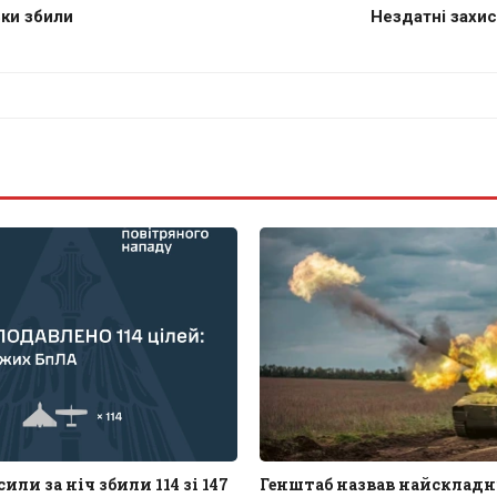
ьки збили
Нездатні захис
или за ніч збили 114 зі 147
Генштаб назвав найскладн