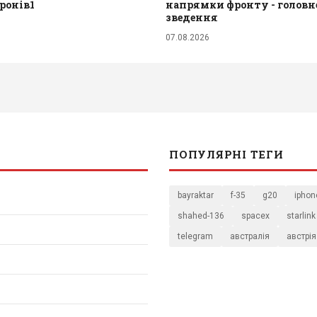
ронів1
напрямки фронту - головне
зведення
07.08.2026
ПОПУЛЯРНІ ТЕГИ
bayraktar
f-35
g20
iphon
shahed-136
spacex
starlink
telegram
австралія
австрія