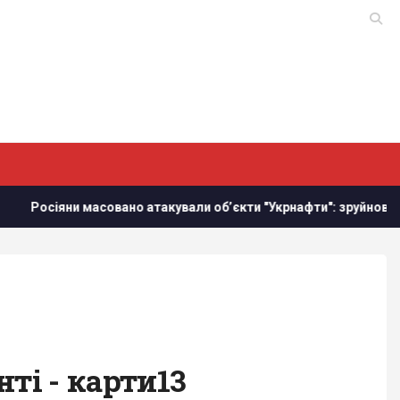
ано атакували обʼєкти "Укрнафти": зруйновано критично важли
ті - карти13