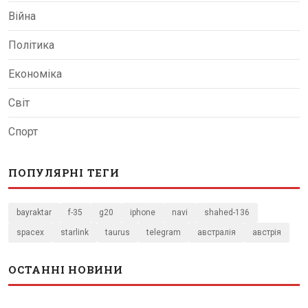
Війна
Політика
Економіка
Світ
Спорт
ПОПУЛЯРНІ ТЕГИ
bayraktar
f-35
g20
iphone
navi
shahed-136
spacex
starlink
taurus
telegram
австралія
австрія
ОСТАННІ НОВИНИ