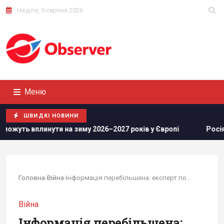
Неділя, 9 серпня 2026
Меню
ШВИДКІ НОВИНИ
2026–2027 років у Європі
Росіяни просунулися у Часовому
Головна
›
Війна
›
Інформація перебільшена: експерт пояснив, чому...
Війна
Інформація перебільшена: