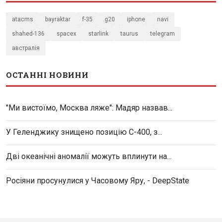
atacms
bayraktar
f-35
g20
iphone
navi
shahed-136
spacex
starlink
taurus
telegram
австралія
ОСТАННІ НОВИНИ
"Ми вистоїмо, Москва ляже": Мадяр назвав...
У Геленджику знищено позицію С-400, з...
Дві океанічні аномалії можуть вплинути на...
Росіяни просунулися у Часовому Яру, - DeepState