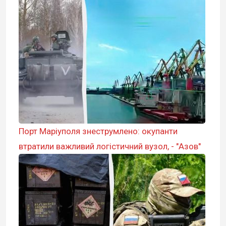
Порт Маріуполя знеструмлено: окупанти
втратили важливий логістичний вузол, - "Азов"