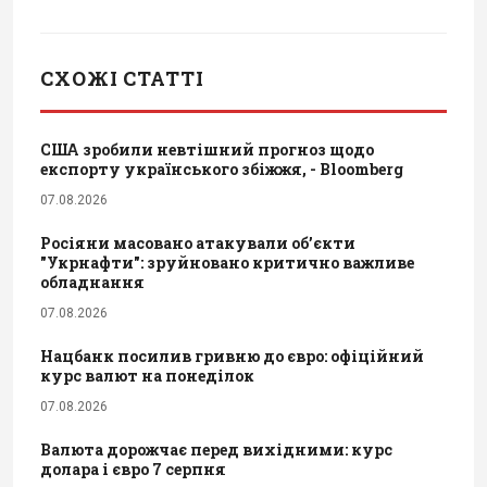
СХОЖІ СТАТТІ
США зробили невтішний прогноз щодо
експорту українського збіжжя, - Bloomberg
07.08.2026
Росіяни масовано атакували обʼєкти
"Укрнафти": зруйновано критично важливе
обладнання
07.08.2026
Нацбанк посилив гривню до євро: офіційний
курс валют на понеділок
07.08.2026
Валюта дорожчає перед вихідними: курс
долара і євро 7 серпня