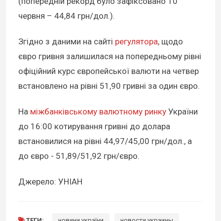
(попередній рекорд було зафіксовано 10
червня – 44,84 грн/дол.).
Згідно з даними на сайті
регулятора
, щодо
євро гривня залишилася на попередньому рівні
офіційний курс європейської валюти на четвер
встановлено на рівні 51,90 гривні за один євро.
На
міжбанківському валютному ринку
України
до 16:00 котирування гривні до долара
встановилися на рівні 44,97/45,00 грн/дол., а
до євро - 51,89/51,92 грн/євро.
Джерело: УНІАН
ТЕГИ:
новини україни
новости украины