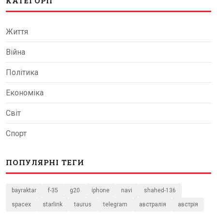
КАТЕГОРІЇ
Життя
Війна
Політика
Економіка
Світ
Спорт
ПОПУЛЯРНІ ТЕГИ
bayraktar
f-35
g20
iphone
navi
shahed-136
spacex
starlink
taurus
telegram
австралія
австрія