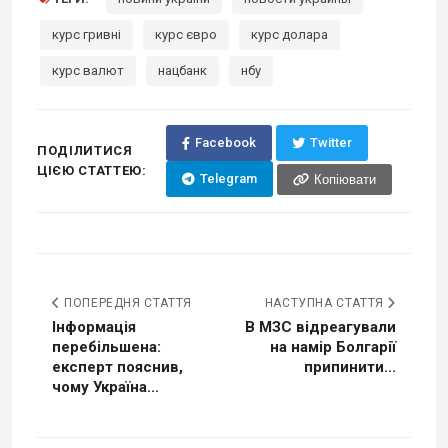
курс гривні
курс євро
курс долара
курс валют
нацбанк
нбу
Facebook
Twitter
ПОДІЛИТИСЯ
ЦІЄЮ СТАТТЕЮ:
Telegram
Копіювати
ПОПЕРЕДНЯ СТАТТЯ
НАСТУПНА СТАТТЯ
Інформація
В МЗС відреагували
перебільшена:
на намір Болгарії
експерт пояснив,
припинити...
чому Україна...