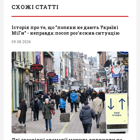
СХОЖІ СТАТТІ
Історія про те, що "поляки не дають Україні
МіГи" - неправда: посол роз’яснив ситуацію
09.08.2026
Дві океанічні аномалії можуть вплинути на