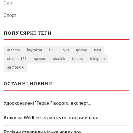
Світ
Спорт
ПОПУЛЯРНІ ТЕГИ
atacms
bayraktar
f-35
g20
iphone
navi
shahed-136
spacex
starlink
taurus
telegram
австралія
ОСТАННІ НОВИНИ
Удосконалені "Герані" ворога: експерт...
Атаки на Wildberries можуть створити нові...
Росіяни створили кілька нових зон...