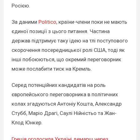
Росією.
За даними
Politico
, країни-члени поки не мають
єдиної позиції з цього питання. Частина
держав підтримує таку ідею на тлі поступового
скорочення посередницької ролі США, тоді як
інші побоюються, що окремий переговорник
може послабити тиск на Кремль.
Серед потенційних кандидатів на роль
європейського переговорника в політичних
колах згадуються Антоніу Кошта, Александр
Стубб, Маріо Драгі, Саулі Нійністьо та Жан-
Клод Юнкер.
Греція оголосила Україні демарш через