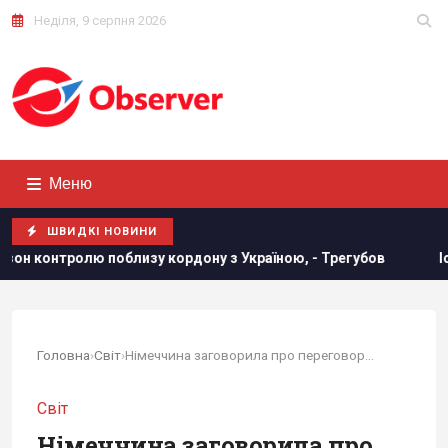
Неділя, 9 серпня 2026
Меню
ШВИДКІ НОВИНИ
зу кордону з Україною, - Трегубов
Історія про те, що "по
Головна
›
Світ
›
Німеччина заговорила про переговори Європи та...
Світ
Німеччина заговорила про