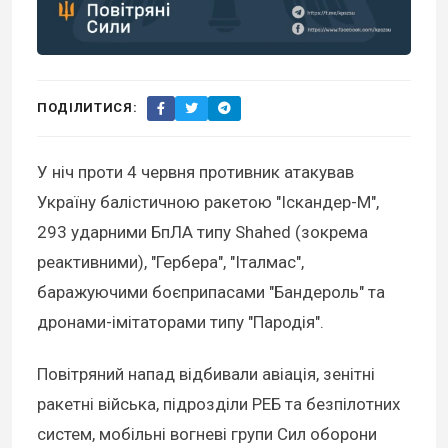
ПОДІЛИТИСЯ:
У ніч проти 4 червня противник атакував
Україну балістичною ракетою "Іскандер-М",
293 ударними БпЛА типу Shahed (зокрема
реактивними), "Гербера", "Італмас",
баражуючими боєприпасами "Бандероль" та
дронами-імітаторами типу "Пародія".
Повітряний напад відбивали авіація, зенітні
ракетні війська, підрозділи РЕБ та безпілотних
систем, мобільні вогневі групи Сил оборони