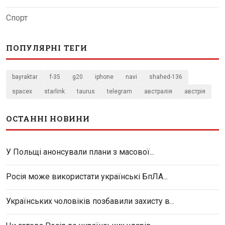
Спорт
ПОПУЛЯРНІ ТЕГИ
bayraktar
f-35
g20
iphone
navi
shahed-136
spacex
starlink
taurus
telegram
австралія
австрія
ОСТАННІ НОВИНИ
У Польщі анонсували плани з масової...
Росія може використати українські БпЛА...
Українських чоловіків позбавили захисту в...