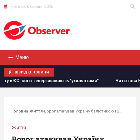
Четвер, 6 серпня 2026
Меню
ШВИДКІ НОВИНИ
р вважають "ухилянтами"
Чи готова Росія до українських
Головна
›
Життя
›
Ворог атакував Україну балістикою і 293 ударними БпЛА
Життя
Ворог атакував Україну