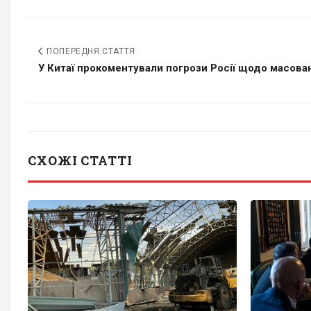
ПОПЕРЕДНЯ СТАТТЯ
У Китаї прокоментували погрози Росії щодо масован
СХОЖІ СТАТТІ