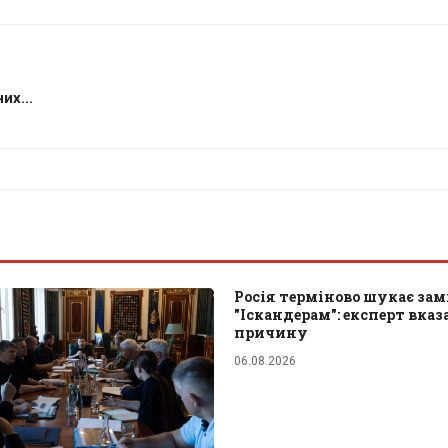
их...
Росія терміново шукає зам
"Іскандерам": експерт вказ
причину
06.08.2026