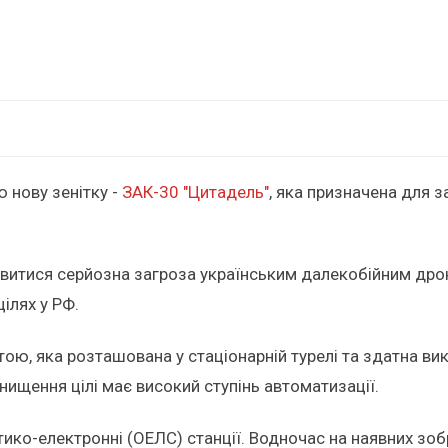
 нову зенітку -
ЗАК-30 "Цитадель"
, яка призначена для з
витися серйозна загроза українським далекобійним дрон
ілях у РФ.
ю, яка розташована у стаціонарній турелі та здатна ви
ищення цілі має високий ступінь автоматизації.
тико-електронні (ОЕЛС) станції. Водночас на наявних зоб