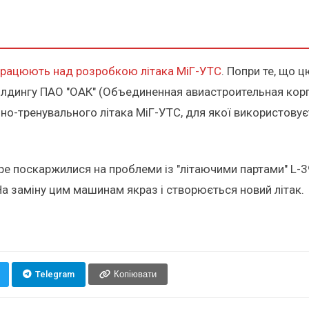
працюють над розробкою літака МіГ-УТС
. Попри те, що 
олдингу ПАО "ОАК" (Объединенная авиастроительная корп
но-тренувального літака МіГ-УТС, для якої використову
ре поскаржилися на проблеми із "літаючими партами" L-3
На заміну цим машинам якраз і створюється новий літак.
Telegram
Копіювати