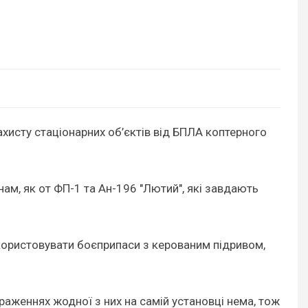
ахисту стаціонарних об’єктів від БПЛА коптерного
ам, як от ФП-1 та Ан-196 "Лютий", які завдають
користовувати боєприпаси з керованим підривом,
раженнях жодної з них на самій установці нема, тож