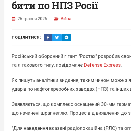
бити по НПЗ Росії
26 травня 2026
Війна
ПОДІЛИТИСЯ:
Російський оборонний гігант "Ростех" розробив свою
та літакового типу, повідомляє
Defense Express
.
Як пишуть аналітики видання, таким чином може з'я
ударів по нафтопереробних заводах (НПЗ) та інших ц
Заявляється, що комплекс оснащений 30-мм гармато
що начинені шрапнеллю. Процес від виявлення до зн
"Для наведення вказані радіолокаційна (РЛС) та оп