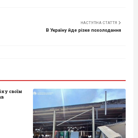
НАСТУПНА СТАТТЯ
В Україну йде різке похолодання
іну своїм
ав