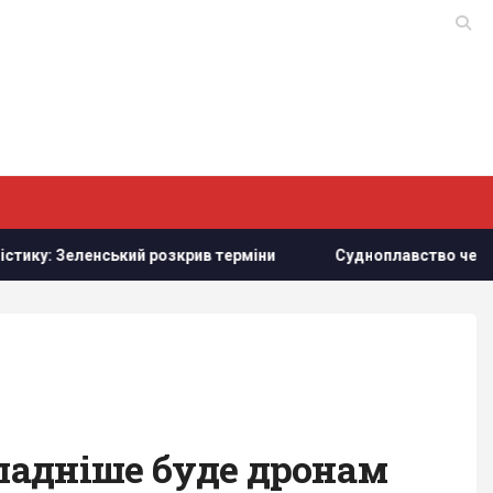
ленський розкрив терміни
Судноплавство через Баб-ель-
кладніше буде дронам