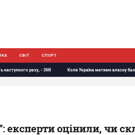
ІКА
СВІТ
СПОРТ
о разу, - ЗМІ
Коли Україна матиме власну балістику: Зе
": експерти оцінили, чи с