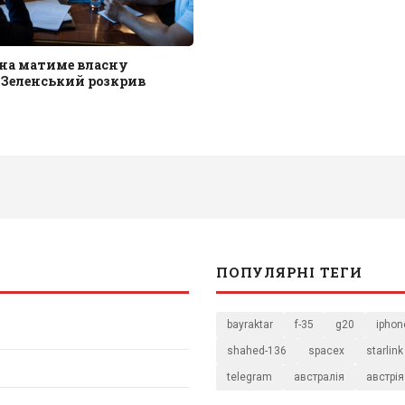
їна матиме власну
 Зеленський розкрив
ПОПУЛЯРНІ ТЕГИ
bayraktar
f-35
g20
iphon
shahed-136
spacex
starlink
telegram
австралія
австрія