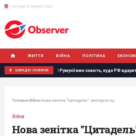
Четвер, 6 серпня 2026
ЖИТТЯ
ВІЙНА
ПОЛІТИКА
ЕКОНОМ
’ятницю
В Румунії вже знають, куди РФ вдарить наступног
ШВИДКІ НОВИНИ
Головна
›
Війна
›
Нова зенітка "Цитадель": експерти оцінили, чи...
Війна
Нова зенітка "Цитадель