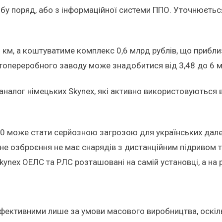
у поряд, або з інформаційної системи ППО. Уточнюється
2 км, а коштуватиме комплекс 0,6 млрд рублів, що прибли
топереробного заводу може знадобитися від 3,48 до 6 мл
налог німецьких Skynex, які активно використовуються в 
30 може стати серйозною загрозою для українських дале
не озброєння не має снарядів з дистанційним підривом 
ynex ОЕЛС та РЛС розташовані на самій установці, а на ро
фективними лише за умови масового виробництва, оскільк