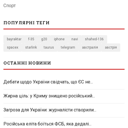
Спорт
ПОПУЛЯРНІ ТЕГИ
bayraktar
f-35
g20
iphone
navi
shahed-136
spacex
starlink
taurus
telegram
австралія
австрія
ОСТАННІ НОВИНИ
Дебати щодо України свідчать, що ЄС не...
Жирна ціль: у Криму знищено російський...
Загроза для України: журналісти створили...
Російська еліта боїться ФСБ, яка дедалі...