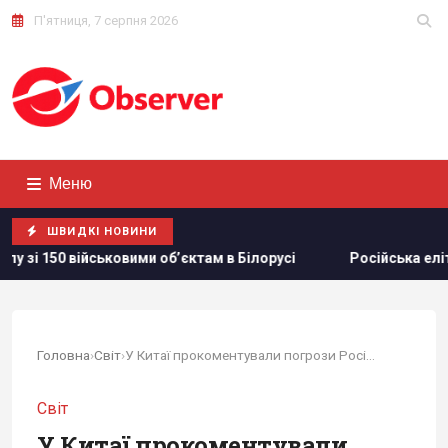
П'ятниця, 7 серпня 2026
Меню
ШВИДКІ НОВИНИ
вими обʼєктам в Білорусі
Російська еліта боїться ФСБ, я
Головна
›
Світ
›
У Китаї прокоментували погрози Росії щодо...
Світ
У Китаї прокоментували