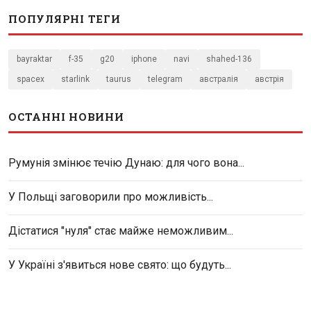
ПОПУЛЯРНІ ТЕГИ
bayraktar
f-35
g20
iphone
navi
shahed-136
spacex
starlink
taurus
telegram
австралія
австрія
ОСТАННІ НОВИНИ
Румунія змінює течію Дунаю: для чого вона...
У Польщі заговорили про можливість...
Дістатися "нуля" стає майже неможливим...
У Україні з'явиться нове свято: що будуть...