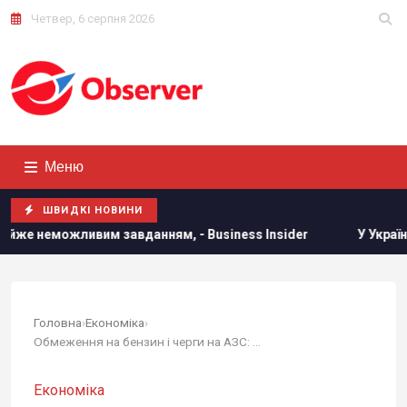
Четвер, 6 серпня 2026
Меню
ШВИДКІ НОВИНИ
им завданням, - Business Insider
У Україні з'явиться но
Головна
›
Економіка
›
Обмеження на бензин і черги на АЗС: Росія йде...
Економіка