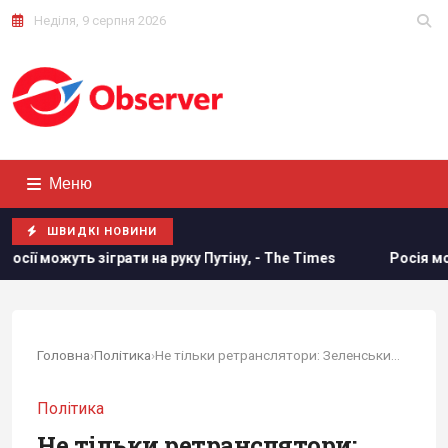
Неділя, 9 серпня 2026
Меню
ШВИДКІ НОВИНИ
 на руку Путіну, - The Times
Росія може застосувати ядер
Головна
›
Політика
›
Не тільки ретранслятори: Зеленський сказав,...
Політика
Не тільки ретранслятори: