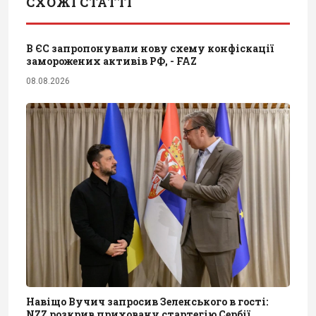
СХОЖІ СТАТТІ
В ЄС запропонували нову схему конфіскації
заморожених активів РФ, - FAZ
08.08.2026
Навіщо Вучич запросив Зеленського в гості:
NZZ розкрив приховану стартегію Сербії