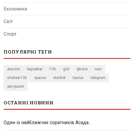
Економіка
Світ
Спорт
ПОПУЛЯРНІ ТЕГИ
atacms
bayraktar
f-35
g20
iphone
navi
shahed-136
spacex
starlink
taurus
telegram
австралія
ОСТАННІ НОВИНИ
Один із найближчих соратників Асада...