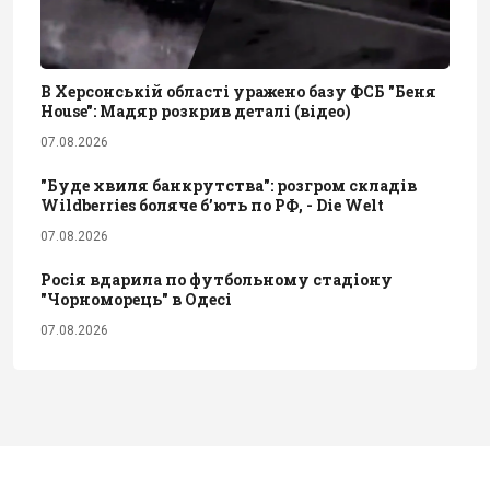
В Херсонській області уражено базу ФСБ "Беня
House": Мадяр розкрив деталі (відео)
07.08.2026
"Буде хвиля банкрутства": розгром складів
Wildberries боляче бʼють по РФ, - Die Welt
07.08.2026
Росія вдарила по футбольному стадіону
"Чорноморець" в Одесі
07.08.2026