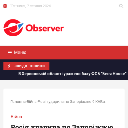
П'ятниця, 7 серпня 2026
Меню
ШВИДКІ НОВИНИ
онській області уражено базу ФСБ "Беня House": Мадяр розкрив 
Головна
›
Війна
›
Росія ударила по Запоріжжю 9 КАБами: відомо...
Війна
Росія ударила по Запоріжжю