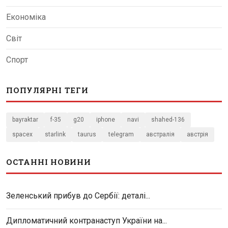
Економіка
Світ
Спорт
ПОПУЛЯРНІ ТЕГИ
bayraktar
f-35
g20
iphone
navi
shahed-136
spacex
starlink
taurus
telegram
австралія
австрія
ОСТАННІ НОВИНИ
Зеленський прибув до Сербії: деталі...
Дипломатичний контранаступ України на...