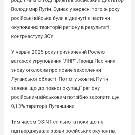
році, з чим їх тоді привітав російський диктатор
Володимир Путін. Однак у вересні того ж року
російські війська були відкинуті з частини
окупованих територій регіону в результаті
контрнаступу ЗСУ.
У червні 2025 року призначений Росією
ватажок угруповання "ЛНР" Леонід Пасічник
знову оголосив про повне захоплення
Луганської області. Потім, у жовтні, Путін
заявив, що до повної окупації регіону
російським військовим потрібно захопити ще
0,13% території Луганщини.
Тим часом OSINT-спільнота поки що не
підтверджувала заяви російських окупантів.