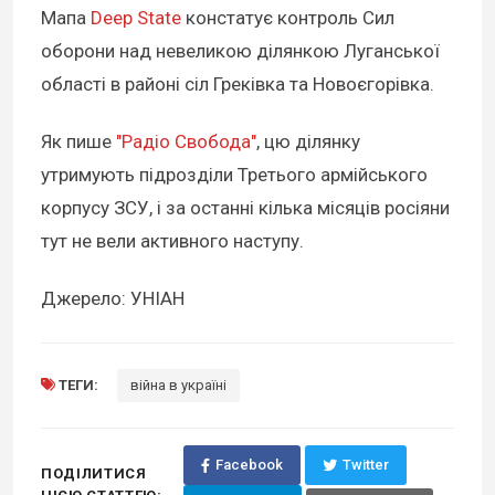
Мапа
Deep State
констатує контроль Сил
оборони над невеликою ділянкою Луганської
області в районі сіл Греківка та Новоєгорівка.
Як пише
"Радіо Свобода"
, цю ділянку
утримують підрозділи Третього армійського
корпусу ЗСУ, і за останні кілька місяців росіяни
тут не вели активного наступу.
Джерело: УНІАН
ТЕГИ:
війна в україні
Facebook
Twitter
ПОДІЛИТИСЯ