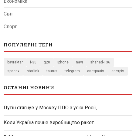
Економіка
Світ
Спорт
ПОПУЛЯРНІ ТЕГИ
bayraktar
f-35
g20
iphone
navi
shahed-136
spacex
starlink
taurus
telegram
австралія
австрія
ОСТАННІ НОВИНИ
Путін стягнув у Москву ППО з усієї Росії,...
Коли Україна почне виробництво ракет...