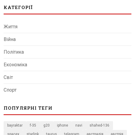
КАТЕГОРІЇ
Життя
Війна
Політика
Економіка
Світ
Спорт
ПОПУЛЯРНІ ТЕГИ
bayraktar
f-35
g20
iphone
navi
shahed-136
spacex
starlink
taurus
telegram
австралія
австрія