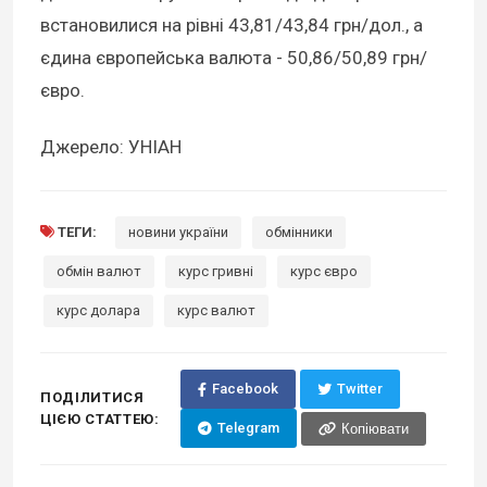
встановилися на рівні 43,81/43,84 грн/дол., а
єдина європейська валюта - 50,86/50,89 грн/
євро.
Джерело: УНІАН
ТЕГИ:
новини україни
обмінники
обмін валют
курс гривні
курс євро
курс долара
курс валют
Facebook
Twitter
ПОДІЛИТИСЯ
ЦІЄЮ СТАТТЕЮ:
Telegram
Копіювати