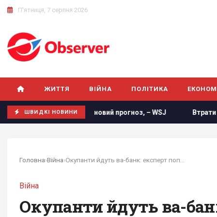
П'ятниця, 7 серпня 2026
ЖИТТЯ
ВІЙНА
ПОЛІТИКА
ЕКОНОМ
ка США опублікувала новий прогноз, – WSJ
Втрати росіян
ШВИДКІ НОВИНИ
Головна
›
Війна
›
Окупанти йдуть ва-банк: експерт попередив про...
Війна
Окупанти йдуть ва-банк