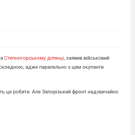
на
Степногорському ділянці
, заявив військовий
я складною, адже паралельно з цим окупанти
уть це робити. Але Запорізький фронт надзвичайно