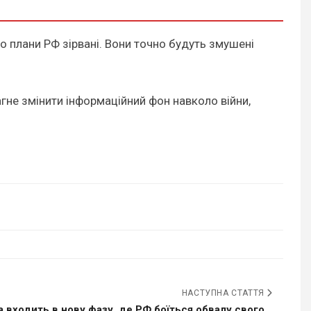
 то плани РФ зірвані. Вони точно будуть змушені
рагне змінити інформаційний фон навколо війни,
НАСТУПНА СТАТТЯ
а входить в нову фазу, де РФ боїться обвалу свого...