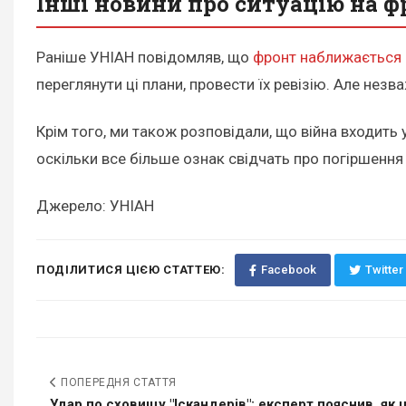
Інші новини про ситуацію на ф
Раніше УНІАН повідомляв, що
фронт наближається д
переглянути ці плани, провести їх ревізію. Але незв
Крім того, ми також розповідали, що війна входить 
оскільки все більше ознак свідчать про погіршення
Джерело: УНІАН
ПОДІЛИТИСЯ ЦІЄЮ СТАТТЕЮ:
Facebook
Twitter
ПОПЕРЕДНЯ СТАТТЯ
Удар по сховищу "Іскандерів": експерт пояснив, як ц