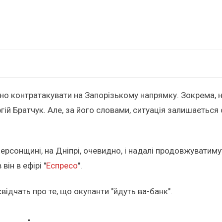
но контратакувати на Запорізькому напрямку. Зокрема, 
ргій Братчук. Але, за його словами, ситуація залишаєтьс
ерсонщині, на Дніпрі, очевидно, і надалі продовжуватим
він в ефірі "
Еспресо
".
відчать про те, що окупанти "йдуть ва-банк".