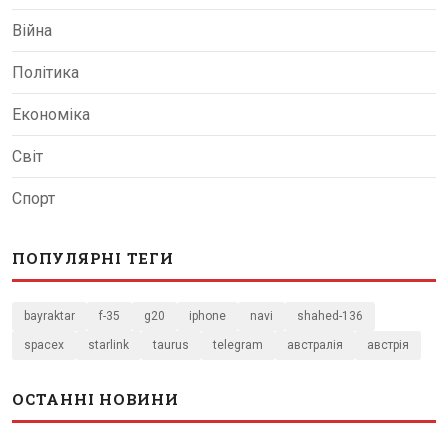
Війна
Політика
Економіка
Світ
Спорт
ПОПУЛЯРНІ ТЕГИ
bayraktar
f-35
g20
iphone
navi
shahed-136
spacex
starlink
taurus
telegram
австралія
австрія
ОСТАННІ НОВИНИ