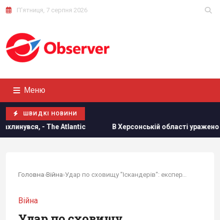
П'ятниця, 7 серпня 2026
Меню
ШВИДКІ НОВИНИ
e Atlantic
В Херсонській області уражено базу ФСБ "Беня
Головна
›
Війна
›
Удар по сховищу "Іскандерів": експерт пояснив,...
Війна
Удар по сховищу