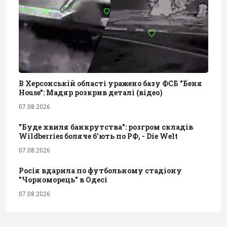
В Херсонській області уражено базу ФСБ "Беня
House": Мадяр розкрив деталі (відео)
07.08.2026
"Буде хвиля банкрутства": розгром складів
Wildberries боляче бʼють по РФ, - Die Welt
07.08.2026
Росія вдарила по футбольному стадіону
"Чорноморець" в Одесі
07.08.2026