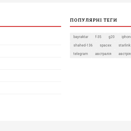
ПОПУЛЯРНІ ТЕГИ
bayraktar
f-35
g20
iphon
shahed-136
spacex
starlink
telegram
австралія
австрія