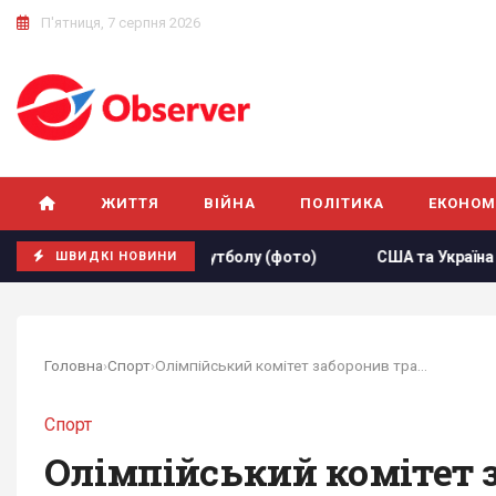
П'ятниця, 7 серпня 2026
ЖИТТЯ
ВІЙНА
ПОЛІТИКА
ЕКОНОМ
рної з футболу (фото)
США та Україна спільно працюють 
ШВИДКІ НОВИНИ
Головна
›
Спорт
›
Олімпійський комітет заборонив трансгендерам...
Спорт
Олімпійський комітет 