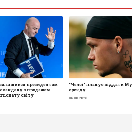
 залишився президентом
"Челсі" планує віддати М
 скандалу з продажем
оренду
мпіонату світу
06.08.2026