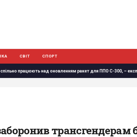
ІКА
СВІТ
СПОРТ
над оновленням ракет для ППО С-300, – експолковник Штатів
заборонив трансгендерам 