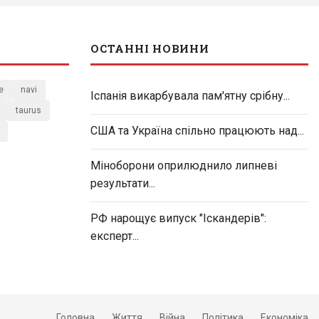
ОСТАННІ НОВИНИ
e
navi
Іспанія викарбувала пам'ятну срібну...
taurus
США та Україна спільно працюють над...
Міноборони оприлюднило липневі
результати...
РФ нарощує випуск "Іскандерів":
експерт...
Головна
Життя
Війна
Політика
Економіка