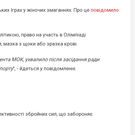
их Іграх у жіночих змаганнях. Про це
повідомило
ітикою, право на участь в Олімпіаді
 мазка з щоки або зразка крові.
ента МОК, ухвалило після засідання ради
спорту
", - йдеться у повідомленні.
ективності збройних сил, що забороняє