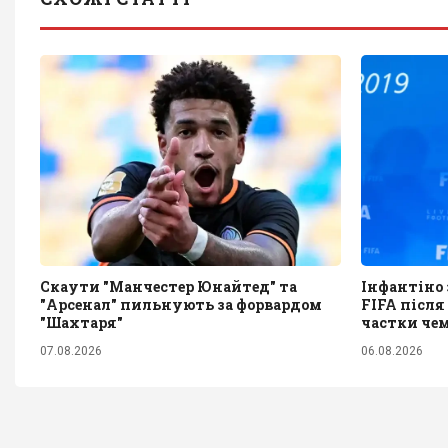
Скаути "Манчестер Юнайтед" та
Інфантіно
"Арсенал" пильнують за форвардом
FIFA після
"Шахтаря"
частки че
07.08.2026
06.08.2026