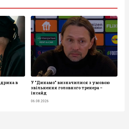
удрика в
У "Динамо" визначилися з умовою
звільнення головного тренера –
інсайд
06.08.2026