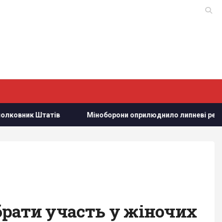
Міноборони оприлюднило липневі результати роботи ППО
брати участь у жіночих