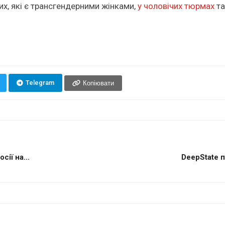
х, які є трансгендерними жінками,
у чоловічих тюрмах
та
Telegram
Копіювати
ії на...
DeepState п