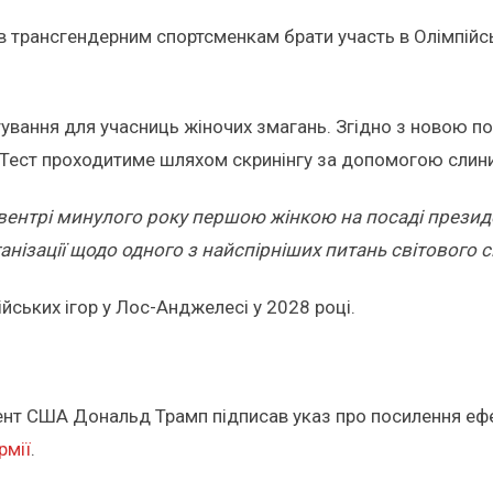
 трансгендерним спортсменкам брати участь в Олімпійськ
вання для учасниць жіночих змагань. Згідно з новою пол
Тест проходитиме шляхом скринінгу за допомогою слини,
овентрі минулого року першою жінкою на посаді презид
анізації щодо одного з найспірніших питань світового 
йських ігор у Лос-Анджелесі у 2028 році.
дент США Дональд Трамп підписав указ про посилення еф
рмії
.