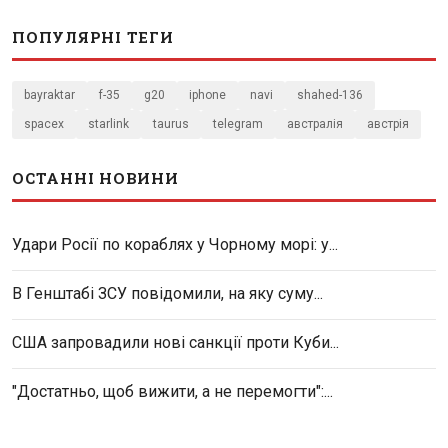
ПОПУЛЯРНІ ТЕГИ
bayraktar
f-35
g20
iphone
navi
shahed-136
spacex
starlink
taurus
telegram
австралія
австрія
ОСТАННІ НОВИНИ
Удари Росії по кораблях у Чорному морі: у...
В Генштабі ЗСУ повідомили, на яку суму...
США запровадили нові санкції проти Куби...
"Достатньо, щоб вижити, а не перемогти":...