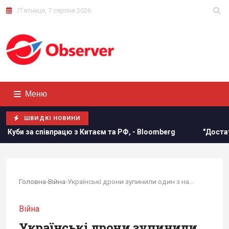
П'ятниця, 7 серпня 2026
Меню
ШВИДКІ НОВИНИ
цю з Китаєм та РФ, - Bloomberg
"Достатньо, щоб вижити,
Головна
›
Війна
›
Українські дрони зупинили один з найбільших...
Війна
Українські дрони зупинили