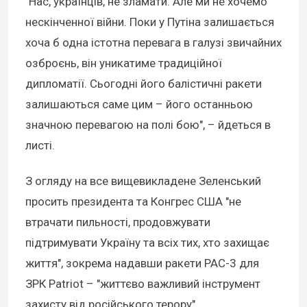
"Нас, українців, не зламати. Але ми не хочемо
нескінченної війни. Поки у Путіна залишається
хоча б одна істотна перевага в галузі звичайних
озброєнь, він уникатиме традиційної
дипломатії. Сьогодні його балістичні ракети
залишаються саме цим – його останньою
значною перевагою на полі бою", – йдеться в
листі.
З огляду на все вищевикладене Зеленський
просить президента та Конгрес США "не
втрачати пильності, продовжувати
підтримувати Україну та всіх тих, хто захищає
життя", зокрема надавши ракети PAC-3 для
ЗРК Patriot – "життєво важливий інструмент
захисту від російського терору".