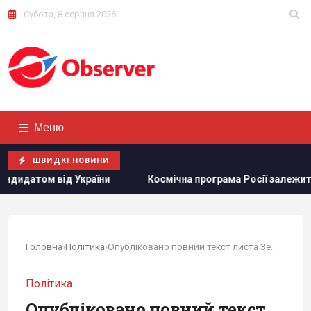
Субота, 8 серпня 2026
Меню
ШВИДКІ НОВИНИ
Космічна програма Росії залежить від Китаю: ЗМІ розкрили д
Головна
›
Політика
›
Опубліковано повний текст листа Зеленського до Трампа
Політика
Опубліковано повний текст