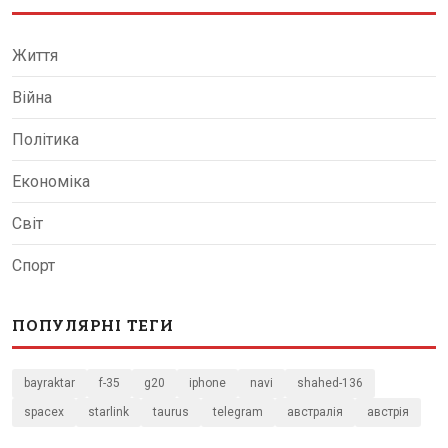
Життя
Війна
Політика
Економіка
Світ
Спорт
ПОПУЛЯРНІ ТЕГИ
bayraktar
f-35
g20
iphone
navi
shahed-136
spacex
starlink
taurus
telegram
австралія
австрія