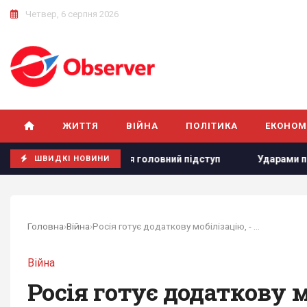
Четвер, 6 серпня 2026
ЖИТТЯ
ВІЙНА
ПОЛІТИКА
ЕКОНОМ
 виявився головний підступ
Ударами по Києву Путін рятує
ШВИДКІ НОВИНИ
Головна
›
Війна
›
Росія готує додаткову мобілізацію, - Зеленський
Війна
Росія готує додаткову м