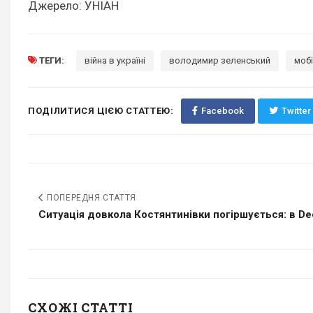
Джерело: УНІАН
ТЕГИ:
війна в україні
володимир зеленський
мобі
ПОДІЛИТИСЯ ЦІЄЮ СТАТТЕЮ:
Facebook
Twitter
ПОПЕРЕДНЯ СТАТТЯ
Ситуація довкола Костянтинівки погіршується: в Dee
СХОЖІ СТАТТІ