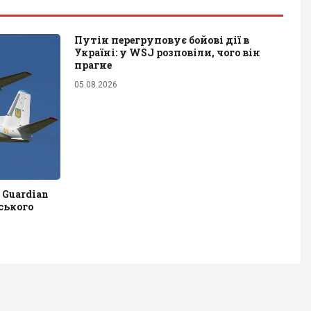
Путін перегруповує бойові дії в
Україні: у WSJ розповіли, чого він
прагне
05.08.2026
 Guardian
ського