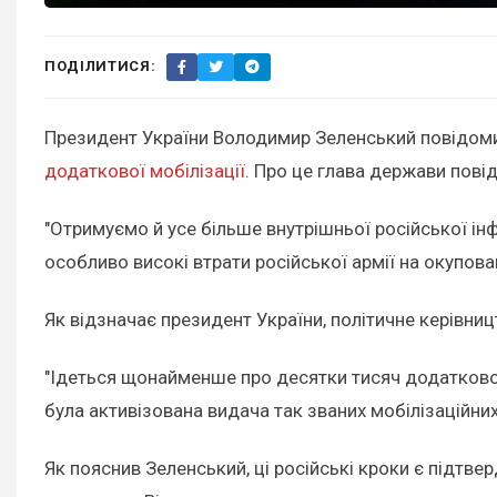
ПОДІЛИТИСЯ:
Президент України Володимир Зеленський повідомив
додаткової мобілізації
. Про це глава держави пові
"Отримуємо й усе більше внутрішньої російської інф
особливо високі втрати російської армії на окупован
Як відзначає президент України, політичне керівни
"Ідеться щонайменше про десятки тисяч додатково
була активізована видача так званих мобілізаційни
Як пояснив Зеленський, ці російські кроки є підтве