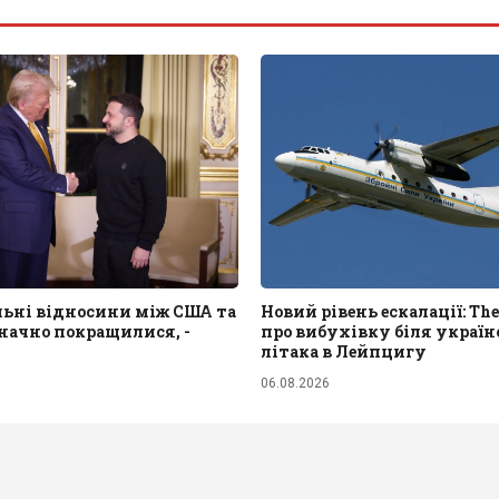
льні відносини між США та
Новий рівень ескалації: The
начно покращилися, -
про вибухівку біля україн
літака в Лейпцигу
06.08.2026