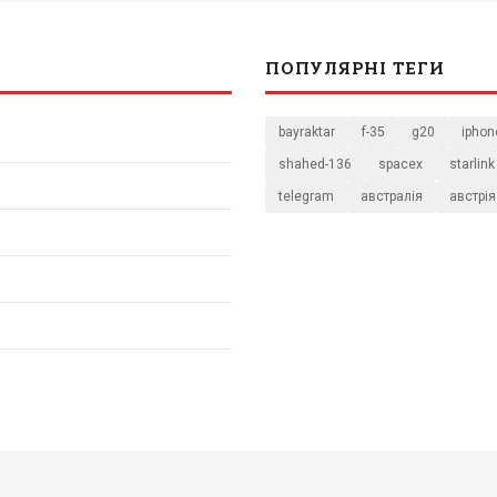
ПОПУЛЯРНІ ТЕГИ
bayraktar
f-35
g20
iphon
shahed-136
spacex
starlink
telegram
австралія
австрія