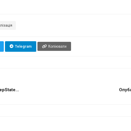
лізація
Telegram
Копіювати
pState...
Опубл