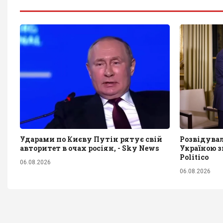
Ударами по Києву Путін рятує свій
Розвідува
авторитет в очах росіян, - Sky News
Україною з
Politico
06.08.2026
06.08.2026