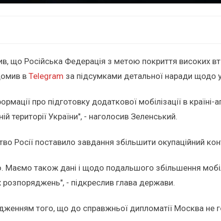
, що Російська Федерація з метою покриття високих вт
домив в
Telegram
за підсумками детальної наради щодо у
ормації про підготовку додаткової мобілізації в країні-
ій території України", - наголосив Зеленський.
цтво Росії поставило завдання збільшити окупаційний кон
. Маємо також дані і щодо подальшого збільшення мобіл
х розпоряджень", - підкреслив глава держави.
рдженням того, що до справжньої дипломатії Москва не го