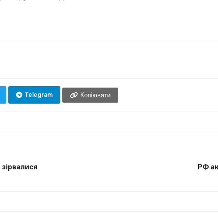
Telegram
Копіювати
 зірвалися
РФ ак