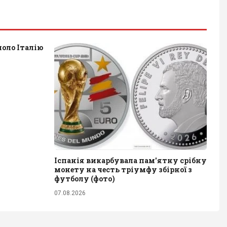
оло Італію
Іспанія викарбувала пам'ятну срібну
монету на честь тріумфу збірної з
футболу (фото)
07.08.2026