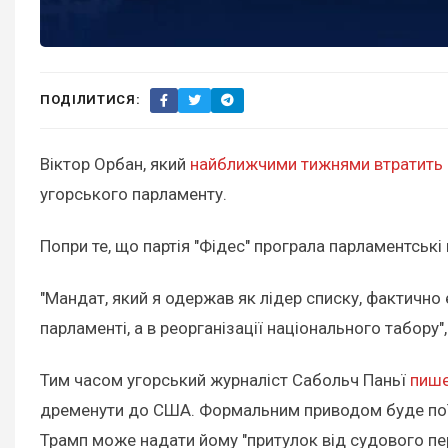
ПОДІЛИТИСЯ:
Віктор Орбан, який
найближчими тижнями втратить п
угорського парламенту.
Попри те, що партія "Фідес" програла парламентські
"Мандат, який я одержав як лідер списку, фактично 
парламенті, а в реорганізації національного табору
Тим часом угорський журналіст Сабольч Паньї
пиш
дременути до США. Формальним приводом буде поїзд
Трамп може надати йому "притулок від судового пе