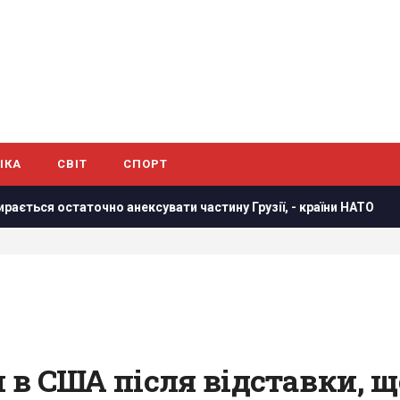
ІКА
СВІТ
СПОРТ
но анексувати частину Грузії, - країни НАТО
В результат
в США після відставки, щ