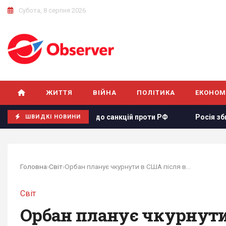
Субота, 8 серпня 2026
ЖИТТЯ
ВІЙНА
ПОЛІТИКА
ЕКОНОМ
проєкту щодо санкцій проти РФ
Росія збирається остаточ
ШВИДКІ НОВИНИ
Головна
›
Світ
›
Орбан планує чкурнути в США після відставки,...
Світ
Орбан планує чкурнути 