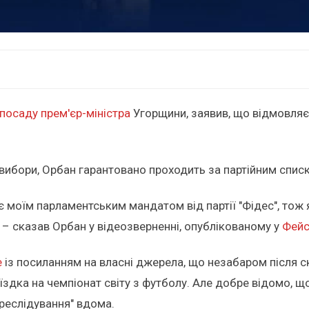
осаду прем'єр-міністра
Угорщини, заявив, що відмовляє
 вибори, Орбан гарантовано проходить за партійним списк
є моїм парламентським мандатом від партії "Фідес", тож я
", – сказав Орбан у відеозверненні, опублікованому у
Фейс
е
із посиланням на власні джерела, що незабаром після 
ка на чемпіонат світу з футболу. Але добре відомо, що
реслідування" вдома.