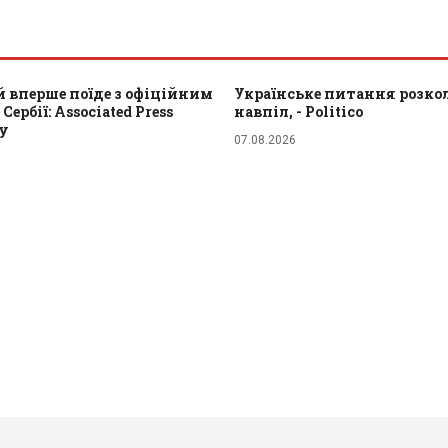
 вперше поїде з офіційним
Українське питання розкол
Сербії: Associated Press
навпіл, - Politico
ту
07.08.2026