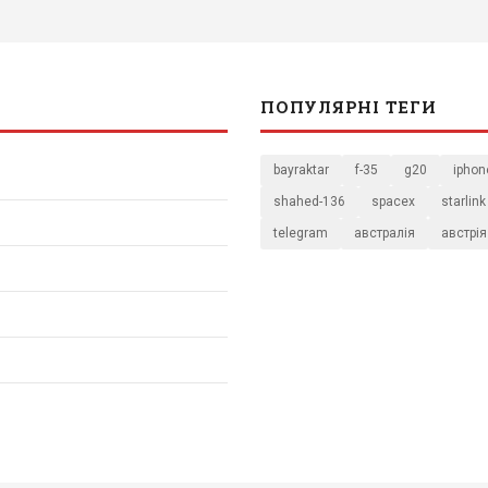
ПОПУЛЯРНІ ТЕГИ
bayraktar
f-35
g20
iphon
shahed-136
spacex
starlink
telegram
австралія
австрія