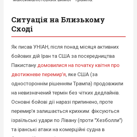
Ситуація на Близькому
Сході
Як писав УНІАН, після понад місяця активних
бойових дій Іран та США за посередництва
Пакистану
домовилися на початку квітня про
двотижневе перемир’я
, яке США (за
одностороннім рішенням Трампа) продовжили
на невизначений термін без чітких дедлайнів.
Основні бойові дії наразі припинено, проте
перемир’я залишається крихким: фіксуються
ізраїльські удари по Лівану (проти "Хезболли")
та іранські атаки на комерційні судна в