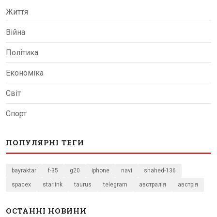
Життя
Війна
Політика
Економіка
Світ
Спорт
ПОПУЛЯРНІ ТЕГИ
bayraktar
f-35
g20
iphone
navi
shahed-136
spacex
starlink
taurus
telegram
австралія
австрія
ОСТАННІ НОВИНИ