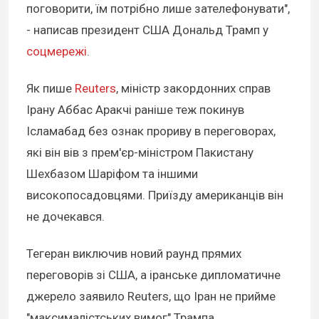
поговорити, їм потрібно лише зателефонувати",
- написав президент США Дональд Трамп у
соцмережі
.
Як пише
Reuters
, міністр закордонних справ
Ірану Аббас Аракчі раніше теж покинув
Ісламабад без ознак прориву в переговорах,
які він вів з прем'єр-міністром Пакистану
Шехбазом Шаріфом та іншими
високопосадовцями. Приїзду американців він
не дочекався.
Тегеран виключив новий раунд прямих
переговорів зі США, а іранське дипломатичне
джерело заявило Reuters, що Іран не прийме
"максималістських вимог" Трампа.