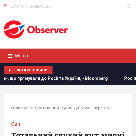
Субота, 8 серпня 2026
Меню
ШВИДКІ НОВИНИ
ії та України, - Bloomberg
Росія готує потужний удар по
Головна
›
Світ
›
Тотальний глухий кут: мирні переговори Ірану і...
Світ
Тотальний глухий кут: мирні