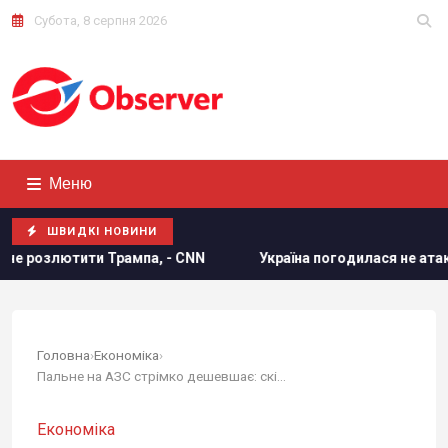
Субота, 8 серпня 2026
Меню
ШВИДКІ НОВИНИ
ампа, - CNN
Україна погодилася не атакувати неросійські
Головна
›
Економіка
›
Пальне на АЗС стрімко дешевшає: скільки...
Економіка