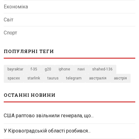
Економіка
Світ
Спорт
ПОПУЛЯРНІ ТЕГИ
bayraktar
f-35
g20
iphone
navi
shahed-136
spacex
starlink
taurus
telegram
австралія
австрія
ОСТАННІ НОВИНИ
США раптово звільнили генерала, що...
У Кіровоградській області розбився...