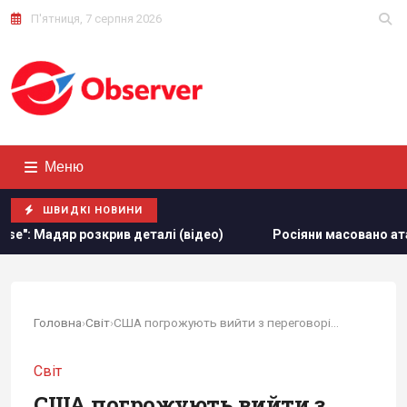
П'ятниця, 7 серпня 2026
Меню
ШВИДКІ НОВИНИ
ив деталі (відео)
Росіяни масовано атакували обʼєкти 
Головна
›
Світ
›
США погрожують вийти з переговорів щодо України
Світ
США погрожують вийти з