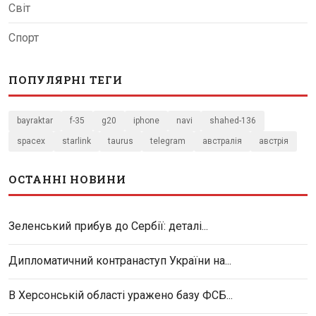
Світ
Спорт
ПОПУЛЯРНІ ТЕГИ
bayraktar
f-35
g20
iphone
navi
shahed-136
spacex
starlink
taurus
telegram
австралія
австрія
ОСТАННІ НОВИНИ
Зеленський прибув до Сербії: деталі...
Дипломатичний контранаступ України на...
В Херсонській області уражено базу ФСБ...