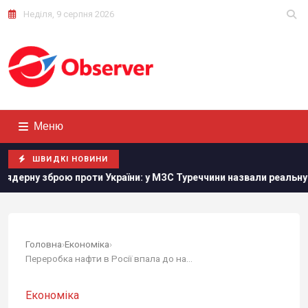
Неділя, 9 серпня 2026
Меню
ШВИДКІ НОВИНИ
проти України: у МЗС Туреччини назвали реальну умову
Головна
›
Економіка
›
Переробка нафти в Росії впала до найнижчого...
Економіка