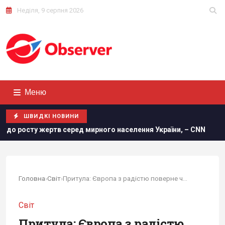
Неділя, 9 серпня 2026
Меню
ШВИДКІ НОВИНИ
тв серед мирного населення України, – CNN
Удосконалені 
Головна
›
Світ
›
Притула: Європа з радістю поверне частину...
Світ
Притула: Європа з радістю