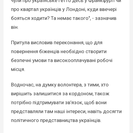
чули про українське гетто десь у Франкфурті чи
про квартал українців у Лондоні, куди ввечері
бояться ходити? Та немає такого", - зазначив
він.
Притула висловив переконання, що для
повернення біженців необхідно створити
безпечні умови та високооплачувані робочі
місця.
Водночас, на думку волонтера, з тими, хто
вирішить залишитися за кордоном, також
потрібно підтримувати зв’язок, щоб вони
представляли там наші інтереси, навіть досягти
політичного представництва українців.