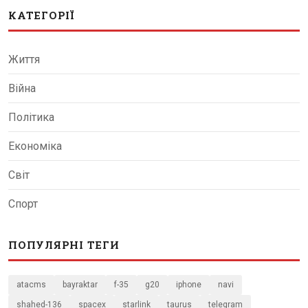
КАТЕГОРІЇ
Життя
Війна
Політика
Економіка
Світ
Спорт
ПОПУЛЯРНІ ТЕГИ
atacms
bayraktar
f-35
g20
iphone
navi
shahed-136
spacex
starlink
taurus
telegram