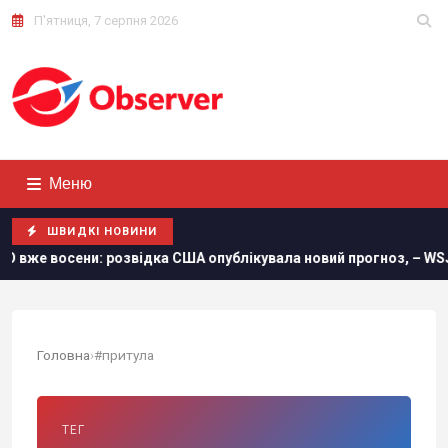
П'ятниця, 7 серпня 2026
Меню
ШВИДКІ НОВИНИ
 восени: розвідка США опублікувала новий прогноз, – WSJ
Головна
›
#притула
ТЕГ