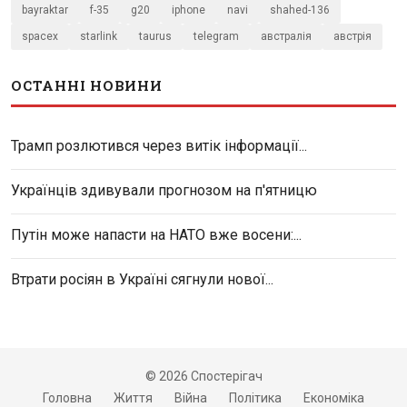
bayraktar
f-35
g20
iphone
navi
shahed-136
spacex
starlink
taurus
telegram
австралія
австрія
ОСТАННІ НОВИНИ
Трамп розлютився через витік інформації...
Українців здивували прогнозом на п'ятницю
Путін може напасти на НАТО вже восени:...
Втрати росіян в Україні сягнули нової...
© 2026 Спостерігач
Головна
Життя
Війна
Політика
Економіка