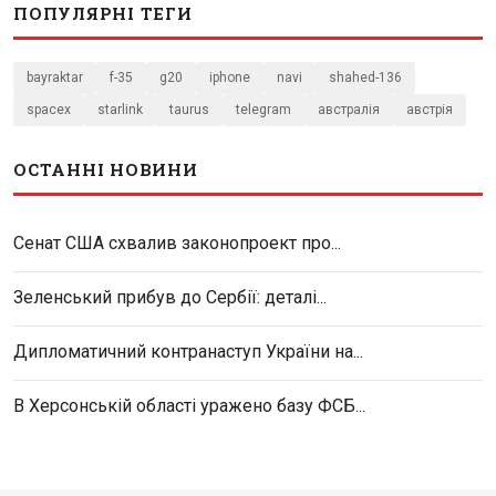
ПОПУЛЯРНІ ТЕГИ
bayraktar
f-35
g20
iphone
navi
shahed-136
spacex
starlink
taurus
telegram
австралія
австрія
ОСТАННІ НОВИНИ
Сенат США схвалив законопроект про...
Зеленський прибув до Сербії: деталі...
Дипломатичний контранаступ України на...
В Херсонській області уражено базу ФСБ...