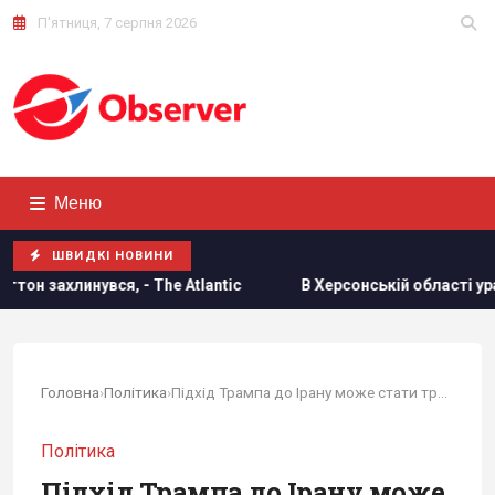
П'ятниця, 7 серпня 2026
Меню
ШВИДКІ НОВИНИ
 The Atlantic
В Херсонській області уражено базу ФСБ "Б
Головна
›
Політика
›
Підхід Трампа до Ірану може стати тривожним...
Політика
Підхід Трампа до Ірану може