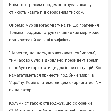
Крім того, режим продемонстрував власну
стійкість навіть під серйозним тиском.
Окремо Мур звертає увагу на те, що прагнення
Трампа продемонструвати швидкий мир може
поширитися й на інші конфлікти.
"Через те, що щось, що називається "миром",
тимчасово було відновлено, президент Трамп
спробує використати це для інших ситуацій. Він
намагатиметься принести подібний "мир" і в
Україну. Росія знатиме, як цим скористатися", –
пише автор.
Колумніст також стверджує, що союзники
США можуть зробити неприємний висновок: