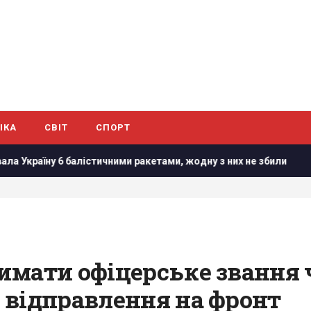
ІКА
СВІТ
СПОРТ
у 6 балістичними ракетами, жодну з них не збили
"Сміливо
мати офіцерське звання ч
 відправлення на фронт