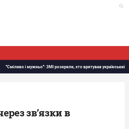
 і мужньо": ЗМІ розкрили, хто врятував український літак від др
ерез зв’язки в