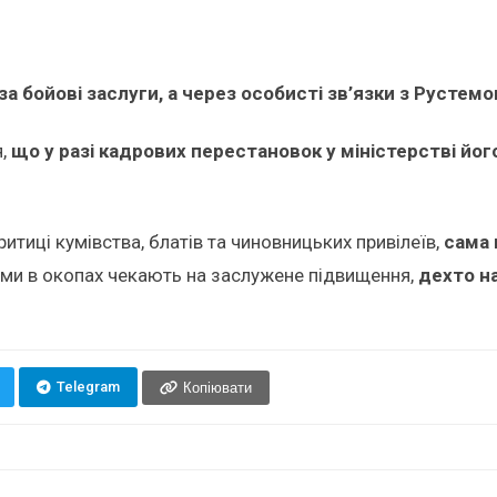
за бойові заслуги, а через особисті зв’язки з Русте
я,
що у разі кадрових перестановок у міністерстві йог
итиці кумівства, блатів та чиновницьких привілеїв,
сама 
ами в окопах чекають на заслужене підвищення,
дехто н
Telegram
Копіювати