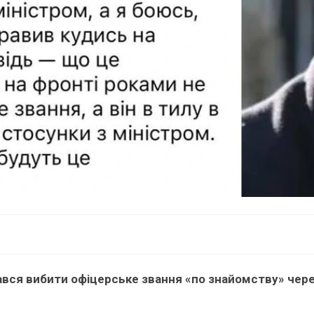
ався вибити офіцерське звання «по знайомству» чер