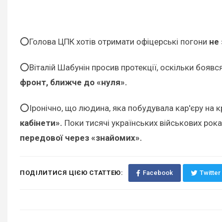
⭕️Голова ЦПК хотів отримати офіцерські погони
не 
⭕️Віталій Шабунін просив протекції, оскільки боявс
фронт, ближче до «нуля».
⭕️Іронічно, що людина, яка побудувала кар'єру на кр
кабінети».
Поки тисячі українських військових рок
передової через «знайомих».
ПОДІЛИТИСЯ ЦІЄЮ СТАТТЕЮ:
Facebook
Twitter