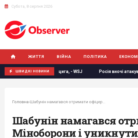
Субота, 8 серпня 2026
ЖИТТЯ
ВІЙНА
ПОЛІТИКА
ЕКОНОМ
 аеропорту Лейпцига, - WSJ
Росія вночі атакувала Україн
ШВИДКІ НОВИНИ
Головна
›
Шабунін намагався отримати офіцерське звання...
Шабунін намагався отри
Міноборони і уникнути