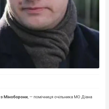
ез Міноборони
, — помічниця очільника МО Діана