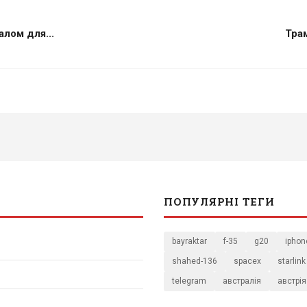
лом для...
Трам
ПОПУЛЯРНІ ТЕГИ
bayraktar
f-35
g20
iphon
shahed-136
spacex
starlink
telegram
австралія
австрія