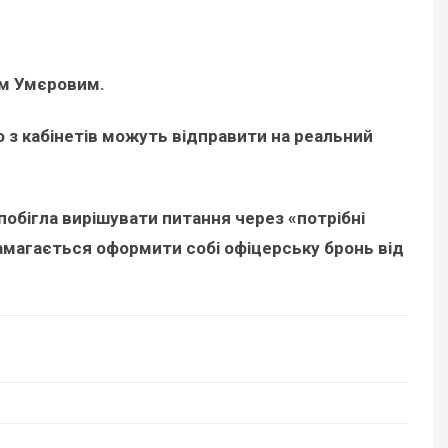
мом Умєровим.
о з кабінетів можуть відправити на реальний
побігла вирішувати питання через «потрібні
амагається оформити собі офіцерську бронь від