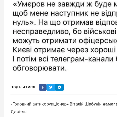
ПОДІЛИТИСЯ:
«Головний антикорупціонер» Віталій Шабунін
намаг
Давітян.