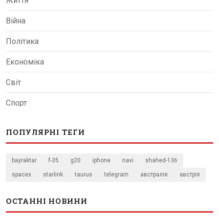
Життя
Війна
Політика
Економіка
Світ
Спорт
ПОПУЛЯРНІ ТЕГИ
bayraktar
f-35
g20
iphone
navi
shahed-136
spacex
starlink
taurus
telegram
австралія
австрія
ОСТАННІ НОВИНИ