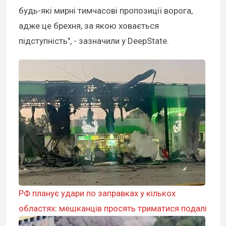
будь-які мирні тимчасові пропозиції ворога,
адже це брехня, за якою ховається
підступність", - зазначили у DeepState.
РФ планує удари по заправках у кількох
областях: мешканців просять триматися подалі