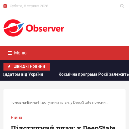
Субота, 8 серпня 2026
Меню
ШВИДКІ НОВИНИ
и
Космічна програма Росії залежить від Китаю: ЗМІ розк
Головна
›
Війна
›
Підступний план: у DeepState пояснили, навіщо...
Війна
Підступний план: у DeepState