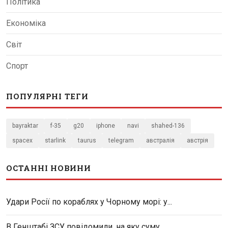
Політика
Економіка
Світ
Спорт
ПОПУЛЯРНІ ТЕГИ
bayraktar
f-35
g20
iphone
navi
shahed-136
spacex
starlink
taurus
telegram
австралія
австрія
ОСТАННІ НОВИНИ
Удари Росії по кораблях у Чорному морі: у...
В Генштабі ЗСУ повідомили, на яку суму...