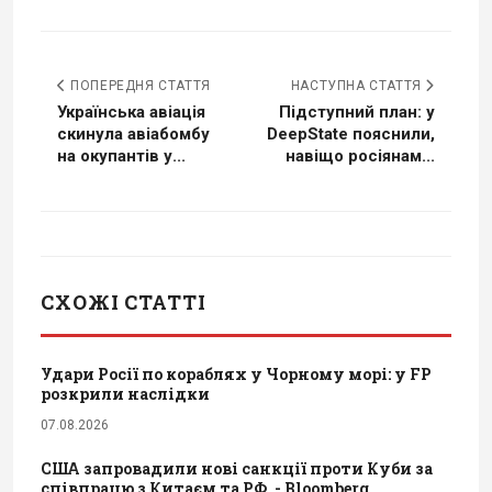
ПОПЕРЕДНЯ СТАТТЯ
НАСТУПНА СТАТТЯ
Українська авіація
Підступний план: у
скинула авіабомбу
DeepState пояснили,
на окупантів у...
навіщо росіянам...
СХОЖІ СТАТТІ
Удари Росії по кораблях у Чорному морі: у FP
розкрили наслідки
07.08.2026
США запровадили нові санкції проти Куби за
співпрацю з Китаєм та РФ, - Bloomberg