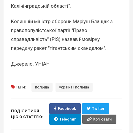
Калінінградській області".
Колишній міністр оборони Маріуш Блащак з
правопопулістської партії "Право і
справедливість" (PiS) назвав ймовірну
передачу ракет "гігантським скандалом".
Джерело: УНІАН
ТЕГИ:
польща
україна і польща
Facebook
Twitter
ПОДІЛИТИСЯ
ЦІЄЮ СТАТТЕЮ:
Telegram
Копіювати