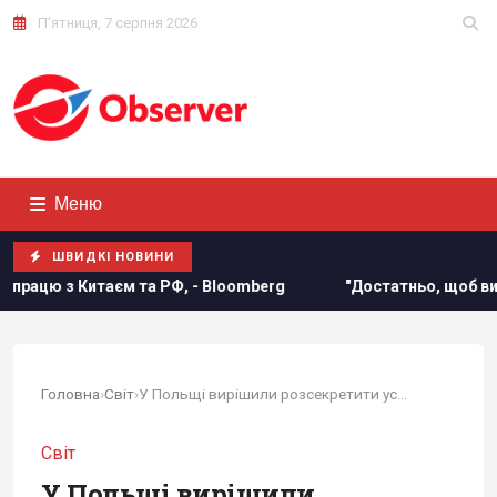
П'ятниця, 7 серпня 2026
Меню
ШВИДКІ НОВИНИ
 РФ, - Bloomberg
"Достатньо, щоб вижити, а не перемогти
Головна
›
Світ
›
У Польщі вирішили розсекретити усю військову...
Світ
У Польщі вирішили