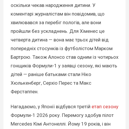
оскільки чекав народження дитини. У
коментарі журналістам він повідомив, що
хвилювався за перебіг пологів, але вони
пройшли без ускладнень. Для Хіменес це
четверта дитина — вона має трьох дітей від
попередніх стосунків із футболістом Марком
Бартрою. Також Алонсо став одним із чотирьох
гонщиків Формули-1 у заявці сезону, які мають
дітей — раніше батьками стали Ніко
Хюлькенберг, Серхіо Перес та Макс
Ферстаппен.
Нагадаємо, у Японії відбувся третій
етап сезону
Формули-1 2026 року. Перемогу здобув пілот
Mercedes Кімі Антонеллі. Йому 19 років, і він