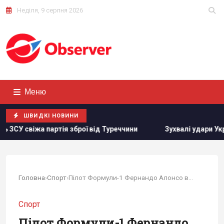
Неділя, 9 серпня 2026
Меню
ШВИДКІ НОВИНИ
від Туреччини
Зухвалі удари України по Росії можуть зігра
Головна
›
Спорт
›
Пілот Формули-1 Фернандо Алонсо вперше став...
Спорт
Пілот Формули-1 Фернандо