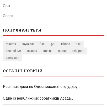
Світ
Спорт
ПОПУЛЯРНІ ТЕГИ
atacms
bayraktar
f-35
g20
iphone
navi
shahed-136
spacex
starlink
taurus
telegram
австралія
ОСТАННІ НОВИНИ
Росія завдала по Одесі масованого удару:...
Один із найближчих соратників Асада...