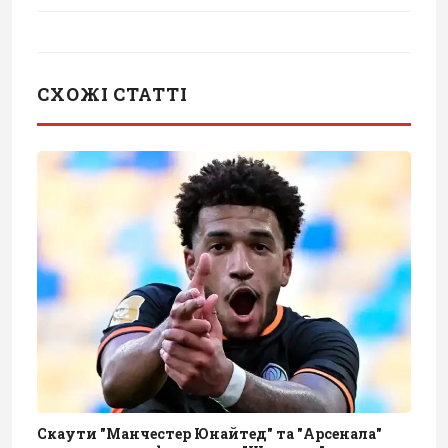
СХОЖІ СТАТТІ
Скаути "Манчестер Юнайтед" та "Арсенала"