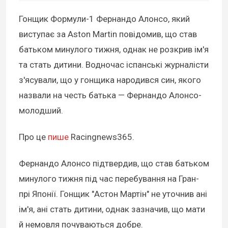
Гонщик Формули-1 Фернандо Алонсо, який
виступає за Aston Martin повідомив, що став
батьком минулого тижня, однак не розкрив ім'я
та стать дитини. Водночас іспанські журналісти
з'ясували, що у гонщика народився син, якого
назвали на честь батька — Фернандо Алонсо-
молодший.
Про це
пише
Racingnews365.
Фернандо Алонсо підтвердив, що став батьком
минулого тижня під час перебування на Гран-
прі Японії. Гонщик "Астон Мартін" не уточнив ані
ім'я, ані стать дитини, однак зазначив, що мати
й немовля почуваються добре.