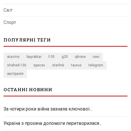
Світ
Спорт
ПОПУЛЯРНІ ТЕГИ
atacms
bayraktar
f-35
g20
iphone
navi
shahed-136
spacex
starlink
taurus
telegram
австралія
ОСТАННІ НОВИНИ
За чотири роки війна зазнала ключової...
Україна з прохача допомоги перетворилася...