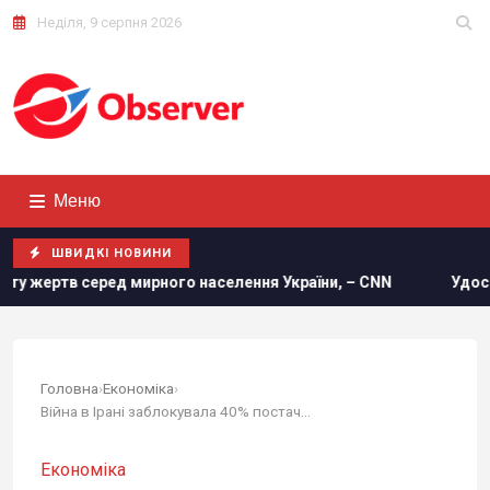
Неділя, 9 серпня 2026
Меню
ШВИДКІ НОВИНИ
ого населення України, – CNN
Удосконалені "Герані" ворог
Головна
›
Економіка
›
Війна в Ірані заблокувала 40% постачань...
Економіка