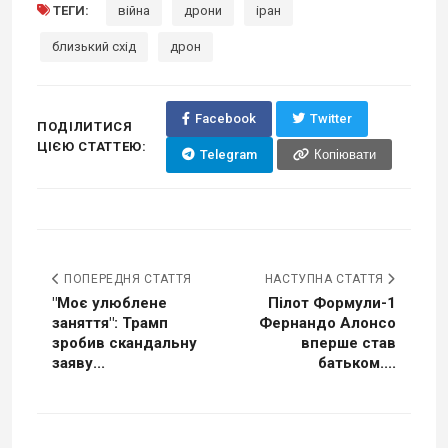
ТЕГИ:
війна
дрони
іран
близький схід
дрон
Facebook
Twitter
ПОДІЛИТИСЯ
ЦІЄЮ СТАТТЕЮ:
Telegram
Копіювати
ПОПЕРЕДНЯ СТАТТЯ
НАСТУПНА СТАТТЯ
"Моє улюблене
Пілот Формули-1
заняття": Трамп
Фернандо Алонсо
зробив скандальну
вперше став
заяву...
батьком....