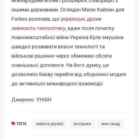
міжнародний вплив і розширює співпрацю з
іншими державами. Оглядач Мелік Кайлан для
Forbes розповів, що
українські дрони
змінюють геополітику
, адже після початку
повномасштабної війни Україна була змушена
швидко розвивати власні технології та
військові рішення через обмежені обсяги
зовнішньої допомоги. На його думку, це
дозволило Києву перейти від оборонної моделі
до активнішої міжнародної взаємодії.
Джерело: УНІАН
ТЕГИ:
війна в україні
молдова
мая санду