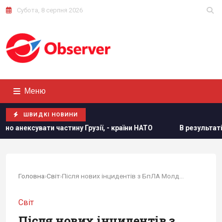
Субота, 8 серпня 2026
Меню
ШВИДКІ НОВИНИ
ії, - країни НАТО
В результаті атаки РФ знищено найбіль
Головна
›
Світ
›
Після нових інцидентів з БпЛА Молдова вирішила...
Світ
Після нових інцидентів з