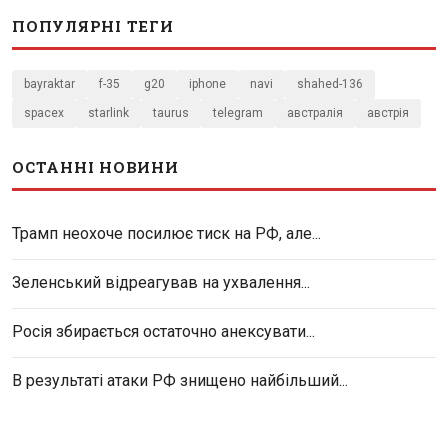
ПОПУЛЯРНІ ТЕГИ
bayraktar
f-35
g20
iphone
navi
shahed-136
spacex
starlink
taurus
telegram
австралія
австрія
ОСТАННІ НОВИНИ
Трамп неохоче посилює тиск на РФ, але...
Зеленський відреагував на ухвалення...
Росія збирається остаточно анексувати...
В результаті атаки РФ знищено найбільший...