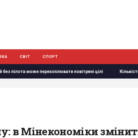
ІКА
СВІТ
СПОРТ
ота може перехоплювати повітряні цілі
Кількість вильотів
: в Мінекономіки змінить