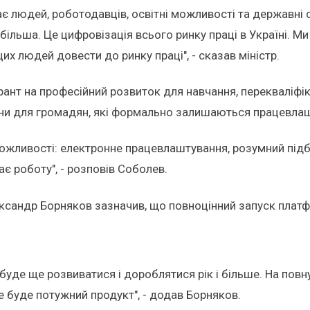
ає людей, роботодавців, освітні можливості та державні
ільша. Це цифровізація всього ринку праці в Україні. Ми
цих людей довести до ринку праці", - сказав міністр.
нт на професійний розвиток для навчання, перекваліфіка
ини для громадян, які формально залишаються працевлаш
ожливості: електронне працевлаштування, розумний підбі
ає роботу", - розповів Соболев.
ксандр Борняков зазначив, що повноцінний запуск платфо
буде ще розвиватися і дороблятися рік і більше. На пов
 це буде потужний продукт", - додав Борняков.