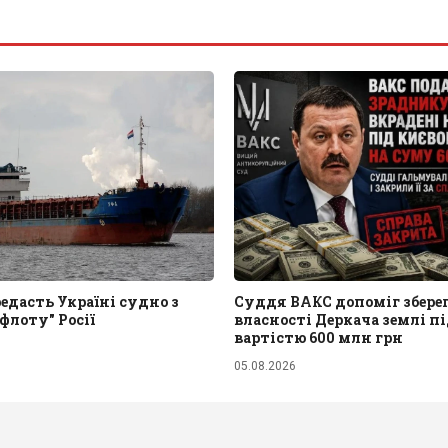
едасть Україні судно з
Суддя ВАКС допоміг збере
 флоту" Росії
власності Деркача землі п
вартістю 600 млн грн
05.08.2026