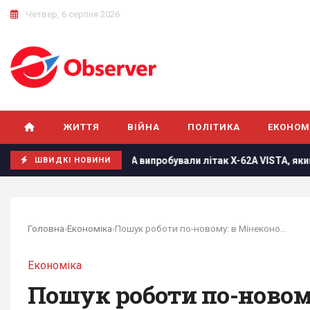
Четвер, 6 серпня 2026
ЖИТТЯ
ВІЙНА
ПОЛІТИКА
ЕКОНОМ
ертви
У США випробували літак X-62A VISTA, який без піл
ШВИДКІ НОВИНИ
Головна
›
Економіка
›
Пошук роботи по-новому: в Мінекономіки змінить...
Економіка
Пошук роботи по-новому