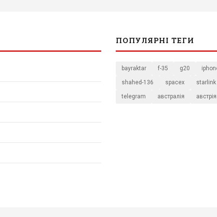
ПОПУЛЯРНІ ТЕГИ
bayraktar
f-35
g20
iphon
shahed-136
spacex
starlink
telegram
австралія
австрія