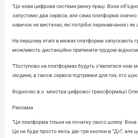
"Це нова цифрова система ринку праці. Вона об'єдн
запустимо два сервіси, але сама платформа значно б
навичок не вистачає, які потрібні перенавчання і як 
На першому етапі в межах платформи запускають гра
можливість дистанційно припинити трудові віднос
"Поступово на платформах будуть з'являтися нові м
людини, а також сервіси підтримки для тих, хто шук
Водночас в.о. міністра цифрової трансформації Оле
Реклама
"Ця платформа тільки на початку свого шляху. Вона 
Це не буде просто якісь дві-три кнопки в "Дії", але