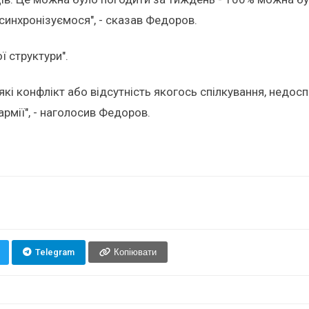
 синхронізуємося", - сказав Федоров.
ї структури".
які конфлікт або відсутність якогось спілкування, недос
рмії", - наголосив Федоров.
Telegram
Копіювати