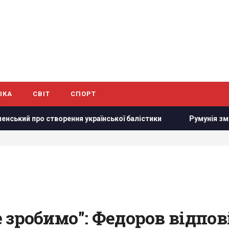
ІКА
СВІТ
СПОРТ
рення української балістики
Румунія змінює течію Дунаю:
зробимо": Федоров відпові