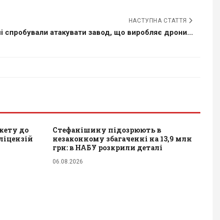
НАСТУПНА СТАТТЯ
і спробували атакувати завод, що виробляє дрони...
акету до
Стефанішину підозрюють в
 ліцензій
незаконному збагаченні на 13,9 млн
грн: в НАБУ розкрили деталі
06.08.2026