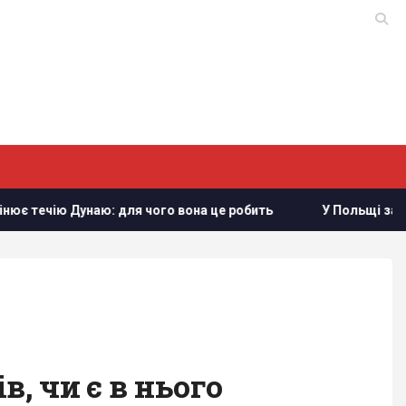
 для чого вона це робить
У Польщі заговорили про можли
в, чи є в нього