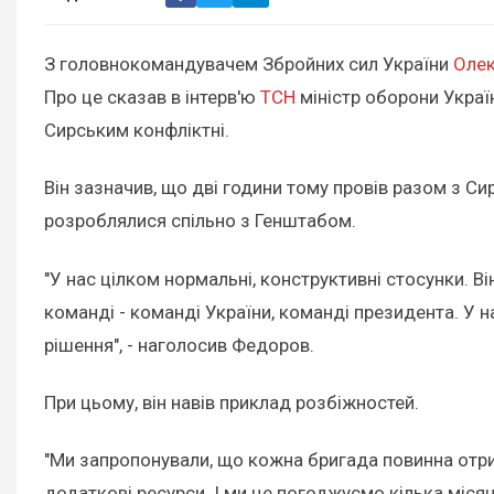
З головнокомандувачем Збройних сил України
Оле
Про це сказав в інтерв'ю
ТСН
міністр оборони Украї
Сирським конфліктні.
Він зазначив, що дві години тому провів разом з Си
розроблялися спільно з Генштабом.
"У нас цілком нормальні, конструктивні стосунки. Ві
команді - команді України, команді президента. У н
рішення", - наголосив Федоров.
При цьому, він навів приклад розбіжностей.
"Ми запропонували, що кожна бригада повинна отри
додаткові ресурси. І ми це погоджуємо кілька міся