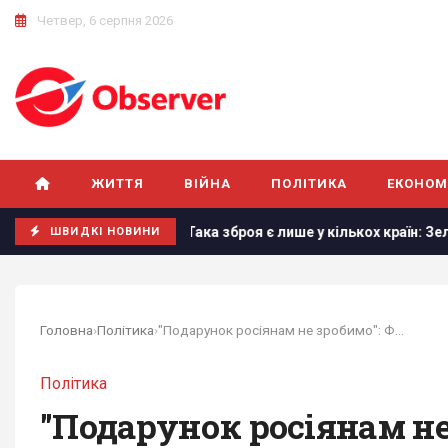
Четвер, 6 серпня 2026
ЖИТТЯ
ВІЙНА
ПОЛІТИКА
ЕКОНОМ
k
Така зброя є лише у кількох країн: Зеленський про ство
ШВИДКІ НОВИНИ
Головна
›
Політика
›
"Подарунок росіянам не зробимо": Федоров...
Політика
"Подарунок росіянам не 