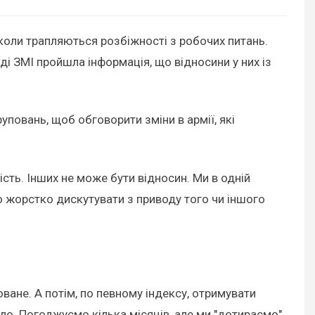
нколи трапляються розбіжності з робочих питань.
і ЗМІ пройшла інформація, що відносини у них із
уповань, щоб обговорити зміни в армії, які
ість. Інших не може бути відносин. Ми в одній
мо жорстко дискутувати з приводу того чи іншого
ане. А потім, по певному індексу, отримувати
ло. Погоджуємо кілька місяців, але ми "дотираємо"