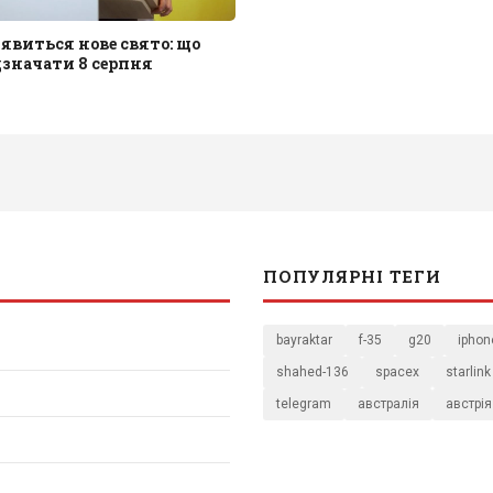
з'явиться нове свято: що
значати 8 серпня
ПОПУЛЯРНІ ТЕГИ
bayraktar
f-35
g20
iphon
shahed-136
spacex
starlink
telegram
австралія
австрія