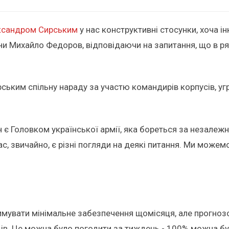
ксандром Сирським
у нас конструктивні стосунки, хоча і
ни Михайло Федоров, відповідаючи на запитання, що в ряд
рським спільну нараду за участю командирів корпусів, угр
н є Головком української армії, яка бореться за незалежн
ас, звичайно, є різні погляди на деякі питання. Ми може
мувати мінімальне забезпечення щомісяця, але прогнозов
ців. Це можна було погодити за тиждень - 100% можна бу