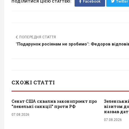
ПОДІЛИТИСЯ ЦІЄЮ СТАТТЕЮ:
Facebook
Twitter
ПОПЕРЕДНЯ СТАТТЯ
"Подарунок росіянам не зробимо": Федоров відповів,
СХОЖІ СТАТТІ
Сенат США схвалив законопроект про
Зеленський
"пекельні санкції" проти РФ
візитом до 
назвав да
07.08.2026
07.08.2026