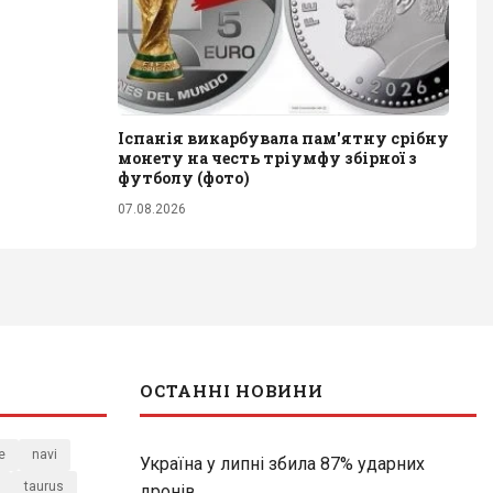
Іспанія викарбувала пам'ятну срібну
монету на честь тріумфу збірної з
футболу (фото)
07.08.2026
ОСТАННІ НОВИНИ
e
navi
Україна у липні збила 87% ударних
taurus
дронів...