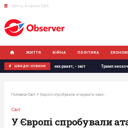
Субота, 8 серпня 2026
ЖИТТЯ
ВІЙНА
ПОЛІТИКА
ЕКОНОМ
балістичних ракет, - звіт
Трамп неохоче посилює тиск на 
ШВИДКІ НОВИНИ
Головна
›
Світ
›
У Європі спробували атакувати завод, що...
Світ
У Європі спробували ат