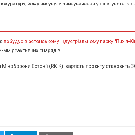
окуратуру, йому висунули звинувачення у шпигунстві за 
ns
побудує в естонському індустріальному парку "Пих'я-К
22-мм реактивних снарядів.
Міноборони Естонії (RKIK), вартість проєкту становить 3