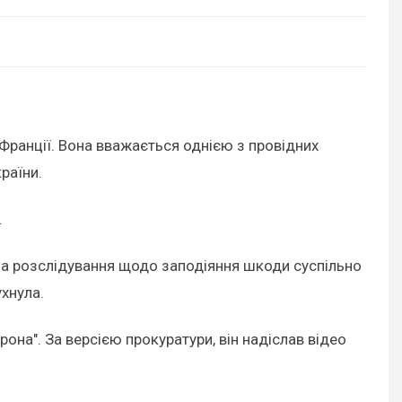
і Франції. Вона вважається однією з провідних
раїни.
.
ала розслідування щодо заподіяння шкоди суспільно
хнула.
она". За версією прокуратури, він надіслав відео