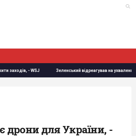
J
Зеленський відреагував на ухвалення Сенатом США за
 дрони для України, -