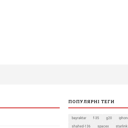
ПОПУЛЯРНІ ТЕГИ
bayraktar
f-35
g20
iphon
shahed-136
spacex
starlink