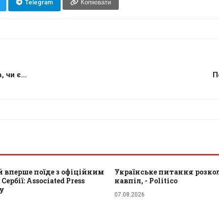
Telegram
Копіювати
 чи є...
П
 вперше поїде з офіційним
Українське питання розкол
Сербії: Associated Press
навпіл, - Politico
ту
07.08.2026