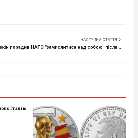
НАСТУПНА СТАТТЯ
екін порадив НАТО "замислитися над собою" після...
оло Італію