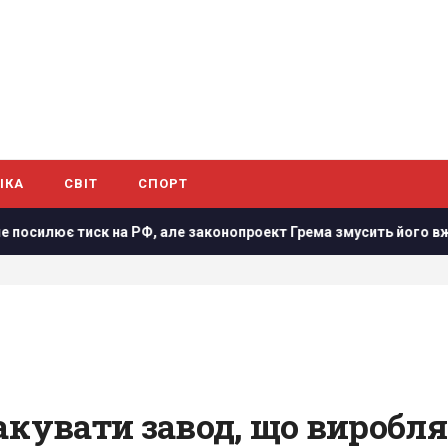
ІКА
СВІТ
СПОРТ
РФ, але законопроект Грема змусить його вжити заходів, - WS
акувати завод, що виробляє