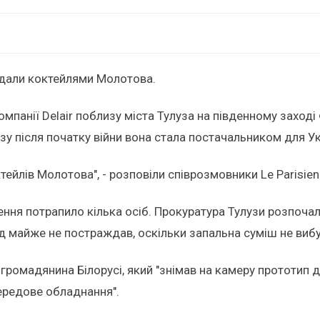
идали коктейлями Молотова.
омпанії Delair поблизу міста Тулуза на південному заход
азу після початку війни вона стала постачальником для Ук
ейлів Молотова", - розповіли співрозмовники Le Parisien
ження потрапило кілька осіб. Прокуратура Тулузи розпоч
д майже не постраждав, оскільки запальна суміш не вибу
громадянина Білорусі, який "знімав на камеру прототип др
передове обладнання".