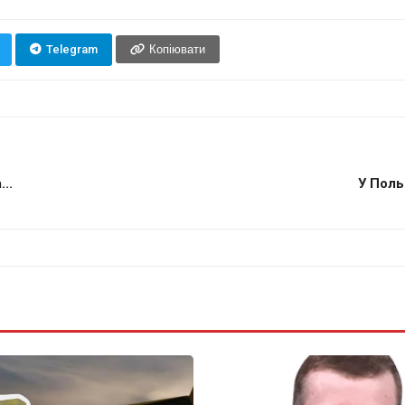
Telegram
Копіювати
..
У Поль