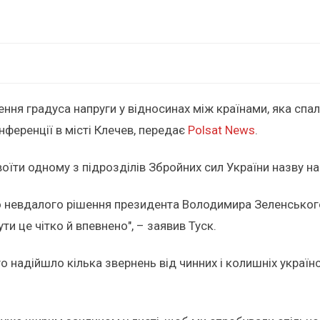
ення градуса напруги у відносинах між країнами, яка спал
нференції в місті Клечев, передає
Polsat News
.
оїти одному з підрозділів Збройних сил України назву на
о невдалого рішення президента Володимира Зеленського
ти це чітко й впевнено", – заявив Туск.
о надійшло кілька звернень від чинних і колишніх україн