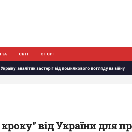
ІКА
СВІТ
СПОРТ
аналітик застеріг від помилкового погляду на війну
Маск 
кроку" від України для п