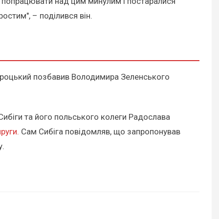
о попрацювати над цим минулим і постаралися
остим", – поділився він.
авроцький позбавив Володимира Зеленського
 Сибіги та його польського колеги Радослава
руги.
Сам Сибіга повідомляв, що запропонував
у.