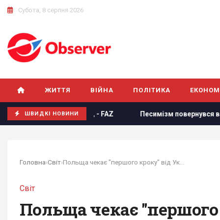
Субота, 8 серпня 2026
ЖИТТЯ
ВІЙНА
ПОЛІТИКА
ЕКОНОМ
жених активів РФ, - FAZ
Песимізм повернувся в Україну: 
ШВИДКІ НОВИНИ
Головна
›
Світ
›
Польща чекає "першого кроку" від України для...
Світ
Польща чекає "першого 