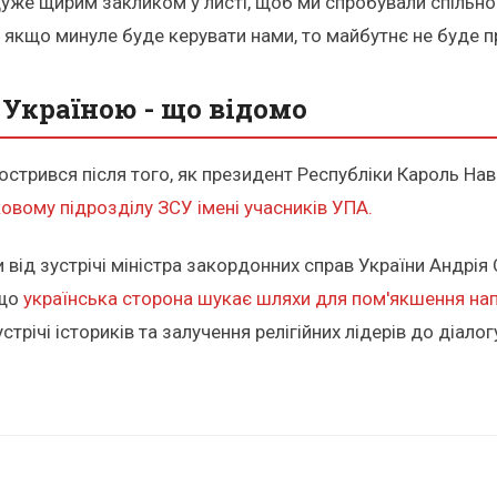
дуже щирим закликом у листі, щоб ми спробували спільн
 якщо минуле буде керувати нами, то майбутнє не буде пр
Україною - що відомо
острився після того, як президент Республіки Кароль Н
овому підрозділу ЗСУ імені учасників УПА.
 від зустрічі міністра закордонних справ України Андрія
 що
українська сторона шукає шляхи для пом'якшення нап
трічі істориків та залучення релігійних лідерів до діалог