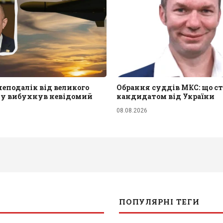
 неподалік від великого
Обрання суддів МКС: що ст
ду вибухнув невідомий
кандидатом від України
08.08.2026
ПОПУЛЯРНІ ТЕГИ