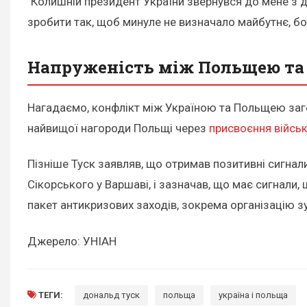
"Колишній президент України звернувся до мене з 
зробити так, щоб минуле не визначало майбутнє, бо
Напруженість між Польщею та 
Нагадаємо, конфлікт між Україною та Польщею заг
найвищої нагороди Польщі через
присвоєння військ
Пізніше Туск заявляв, що отримав позитивні сигнали
Сікорського у Варшаві, і зазначав, що має сигнали,
пакет антикризових заходів, зокрема організацію зус
Джерело: УНІАН
ТЕГИ:
дональд туск
польща
україна і польща