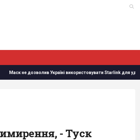
не дозволив Україні використовувати Starlink для ударів по Росії,
римирення, - Туск