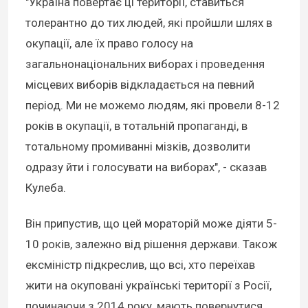
"Україна повертає ці території, ставиться
толерантно до тих людей, які пройшли шлях в
окупації, але їх право голосу на
загальнонаціональних виборах і проведення
місцевих виборів відкладається на певний
період. Ми не можемо людям, які провели 8-12
років в окупації, в тотальній пропаганді, в
тотальному промиванні мізків, дозволити
одразу йти і голосувати на виборах", - сказав
Кулеба.
Він припустив, що цей мораторій може діяти 5-
10 років, залежно від рішення держави. Також
ексміністр підкреслив, що всі, хто переїхав
жити на окуповані українські території з Росії,
починаючи з 2014 року, мають повернутися