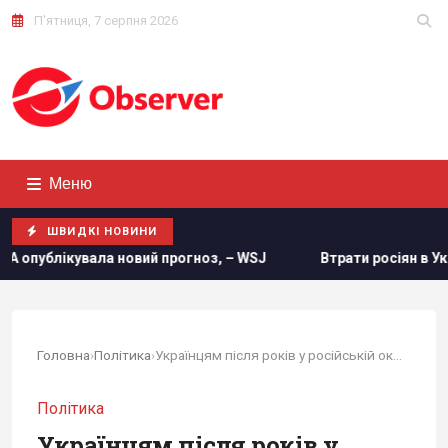
П'ятниця, 7 серпня 2026
Меню
ШВИДКІ НОВИНИ
й прогноз, – WSJ
Втрати росіян в Україні сягнули нової п
Головна
›
Політика
›
Українцям після років у російській окупації не...
Політика
Українцям після років у