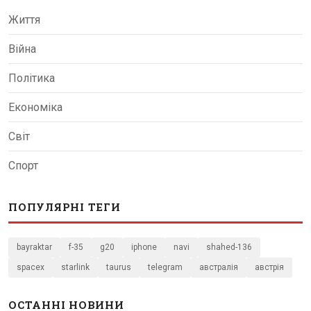
Життя
Війна
Політика
Економіка
Світ
Спорт
ПОПУЛЯРНІ ТЕГИ
bayraktar
f-35
g20
iphone
navi
shahed-136
spacex
starlink
taurus
telegram
австралія
австрія
ОСТАННІ НОВИНИ