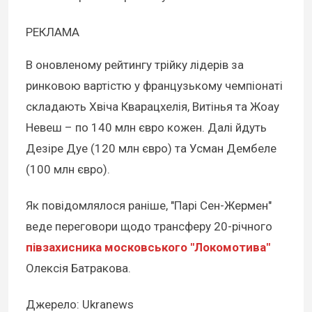
РЕКЛАМА
В оновленому рейтингу трійку лідерів за
ринковою вартістю у французькому чемпіонаті
складають Хвіча Кварацхелія, Витінья та Жоау
Невеш – по 140 млн євро кожен. Далі йдуть
Дезіре Дуе (120 млн євро) та Усман Дембеле
(100 млн євро).
Як повідомлялося раніше, "Парі Сен-Жермен"
веде переговори щодо трансферу 20-річного
півзахисника московського "Локомотива"
Олексія Батракова.
Джерело: Ukranews