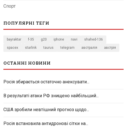
Спорт
ПОПУЛЯРНІ ТЕГИ
bayraktar
f-35
g20
iphone
navi
shahed-136
spacex
starlink
taurus
telegram
австралія
австрія
ОСТАННІ НОВИНИ
Росія збирається остаточно анексувати...
В результаті атаки РФ знищено найбільший...
США зробили невтішний прогноз щодо...
Росія встановила антидронові сітки на...