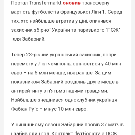
Портал Transfermarkt
оновив
трансферну
вартість футболістів французької Ліги 1. Серед
тих, хто найбільше втратив у ціні, опинився
захисник збірної України та паризького "ПСЖ"
Ілля Забарний.
Тепер 23-річний український захисник, попри
перемогу у Лізі чемпіонів, оцінюється у 40 млн
євро – на 5 млн менше, ніж раніше. За цим
показником Забарний розділив друге місце в
антирейтингу з п'ятьма іншими гравцями.
Найбільше знецінився одноклубник українця
Фабіан Руїс – мінус 10 млн євро.
У нинішньому сезоні Забарний провів 37 матчів
і забив один гол. Контракт футболіста з ПСЖ