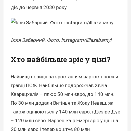
діє до червня 2030 року.
Ілля Забарний. Фото: instagram/illiazabarnyi
Хто найбільше зріс у ціні
?
Найвищі позиції за зростанням вартості посіли
гравці ПСЖ. Найбільше подорожчав Хвіча
Кварацхелія – плюс 50 млн євро, до 140 млн.
По 30 млн додали Витінья та Жоау Невеш, які
також оцінюються у 140 млн євро, і Дезіре Дуе
– 120 млн євро. Варрен Заїр Емері зріс у ціні на
20 млн євро і тепер коштує 80 млн.