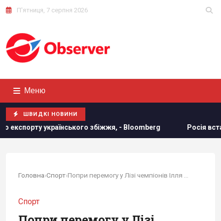
П'ятниця, 7 серпня 2026
Меню
ШВИДКІ НОВИНИ
кого збіжжя, - Bloomberg
Росія встановила антидронові 
Головна
›
Спорт
›
Попри перемогу у Лізі чемпіонів Ілля Забарний...
Спорт
Попри перемогу у Лізі